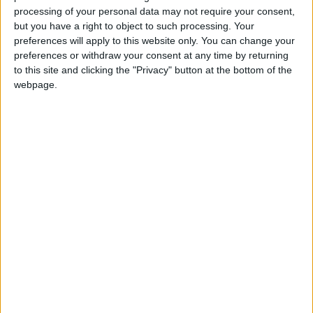
processing of your personal data may not require your consent,
but you have a right to object to such processing. Your
preferences will apply to this website only. You can change your
preferences or withdraw your consent at any time by returning
to this site and clicking the "Privacy" button at the bottom of the
webpage.
Bu eşsiz, pinball'dan esinlenilen hack & slash oyununda antik
bir tesisinin gücünü ortaya çıkar ve uğursuz, her şeyi gören
Yaratıkla yüzleş!
Not:Ufakta olsa ingilizce olan kısımlar vardır.
Proje Yöneticisi
sinnerclown
Çeviri
sinnerclown
Düzenleme
sinnerclown
Test
sinnerclown