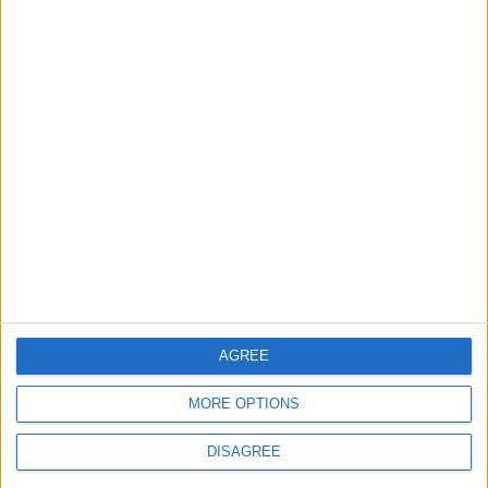
M
6 Kas 2024
#12
teşekkürler
Cevapla
Burki44
B
30 Haz 2025
#13
Bağlantıya basıyorum fakat dosya silinmiş.
AGREE
Cevapla
MORE OPTIONS
Üzgünüz bu konu cevaplar için kapatılmıştır...
DISAGREE
Facebook
Twitter
Reddit
Pinterest
Tumblr
WhatsApp
E-posta
Link
Paylaş: