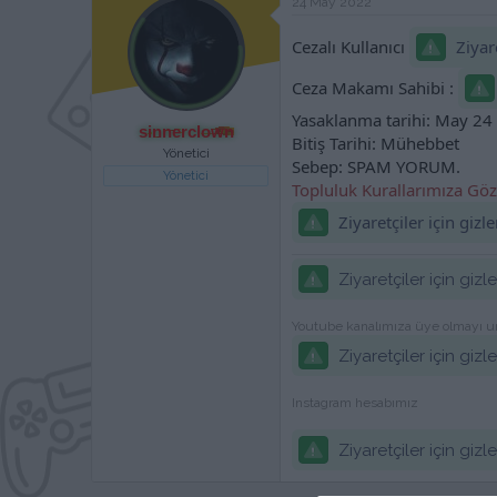
24 May 2022
a
h
n
i
Cezalı Kullanıcı
Ziyare
Ceza Makamı Sahibi :
Yasaklanma tarihi: May 24
sinnerclown
Bitiş Tarihi: Mühebbet
Yönetici
Sebep: SPAM YORUM.
Yönetici
Topluluk Kurallarımıza Göz
Ziyaretçiler için giz
Ziyaretçiler için giz
Youtube kanalımıza üye olmayı 
Ziyaretçiler için giz
Instagram hesabımız
Ziyaretçiler için giz