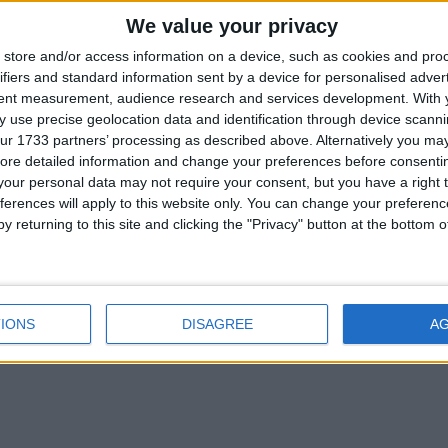
Cevap yazmak için giriş y
We value your privacy
store and/or access information on a device, such as cookies and pro
ifiers and standard information sent by a device for personalised adver
tent measurement, audience research and services development.
With 
 use precise geolocation data and identification through device scanni
ur 1733 partners’ processing as described above. Alternatively you may 
ore detailed information and change your preferences before consenti
our personal data may not require your consent, but you have a right t
ferences will apply to this website only. You can change your preferen
y returning to this site and clicking the "Privacy" button at the bottom
IONS
DISAGREE
A