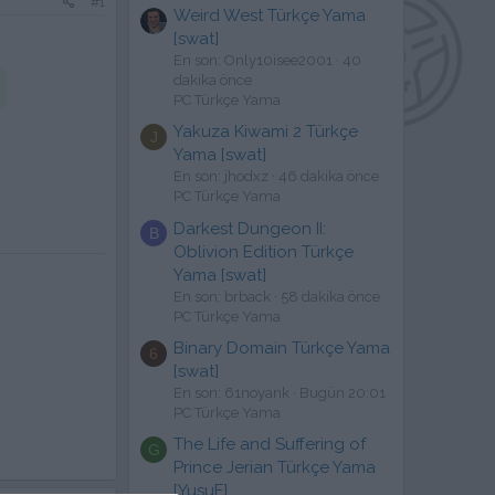
#1
Weird West Türkçe Yama
[swat]
En son: Only10isee2001
40
dakika önce
PC Türkçe Yama
Yakuza Kiwami 2 Türkçe
J
Yama [swat]
En son: jhodxz
46 dakika önce
PC Türkçe Yama
Darkest Dungeon II:
B
Oblivion Edition Türkçe
Yama [swat]
En son: brback
58 dakika önce
PC Türkçe Yama
Binary Domain Türkçe Yama
6
[swat]
En son: 61noyank
Bugün 20:01
PC Türkçe Yama
The Life and Suffering of
G
Prince Jerian Türkçe Yama
[YusuF]