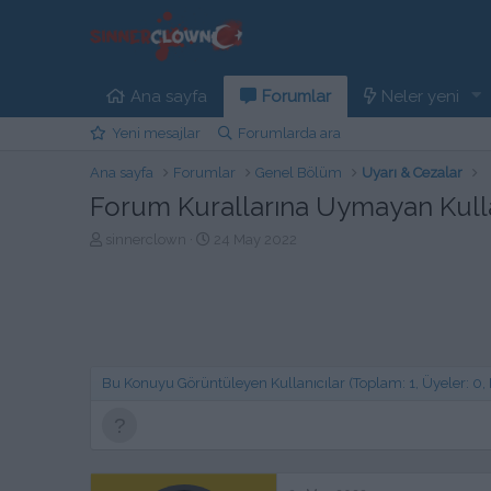
Ana sayfa
Forumlar
Neler yeni
Yeni mesajlar
Forumlarda ara
Ana sayfa
Forumlar
Genel Bölüm
Uyarı & Cezalar
Forum Kurallarına Uymayan Kulla
K
B
sinnerclown
24 May 2022
o
a
n
ş
b
l
u
a
y
n
u
g
b
ı
Bu Konuyu Görüntüleyen Kullanıcılar (Toplam: 1, Üyeler: 0, Mi
a
ç
ş
t
l
a
a
r
t
i