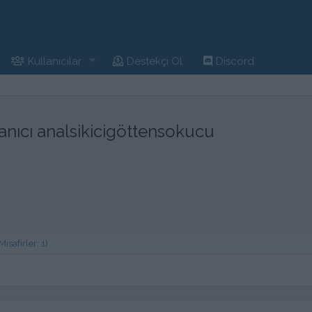
Kullanıcılar
Destekçi Ol
Discord
nıcı analsikicigöttensokucu
safirler: 1)