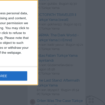
ap yada kayıt ol.
En son: gutsbs
Bugün 19:30
PC Türkçe Yama
cess personal data,
OCTOPATH TRAVELER II
G
tising and content,
Türkçe Yama [swat]
your permission we
En son: gokhan93
Bugün 19:23
ng. You may click to
PC Türkçe Yama
click to refuse to
KARMA: The Dark World -
K
ng.
Please note that
Türkçe Yama [☆Emre]
o object to such
En son: kadir yavuz
Bugün 19:21
ces or withdraw your
PC Türkçe Yama
 of the webpage.
Atlas Fallen Türkçe Yama
G
Yayınlandı
En son: GözlemeSevdalısı
Bugün 18:58
PC Türkçe Yama
GREE
The Last Stand: Aftermath
B
Türkçe Yama
En son: btysp07
Bugün 18:54
PC Türkçe Yama
Orten Was The Case Türkçe
C