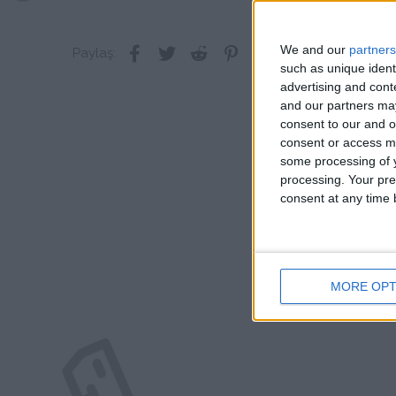
We and our
partners
Facebook
Twitter
Reddit
Pinterest
Tumblr
WhatsApp
E-posta
Link
Paylaş:
such as unique ident
advertising and con
and our partners may
consent to our and o
consent or access m
some processing of y
processing. Your pre
consent at any time b
MORE OPT