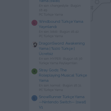
Yama [swat]
En son: changestyle
Bugün
18:49
PC Türkçe Yama
Windbound Türkçe Yama
L
Yayınlandı
En son: lololi
Bugün 18:42
PC Türkçe Yama
DragonSword: Awakening
Yama | %100 Türkçe |
Ücretsiz
En son: HYPER
Bugün 18:36
Türkçe Yama Paylaşımları
Stray Gods: The
K
Roleplaying Musical Türkçe
Yama
En son: kamoil
Bugün 18:31
PC Türkçe Yama
SnowRunner Türkçe Yama
L
—Nintendo Switch— [swat]
V1