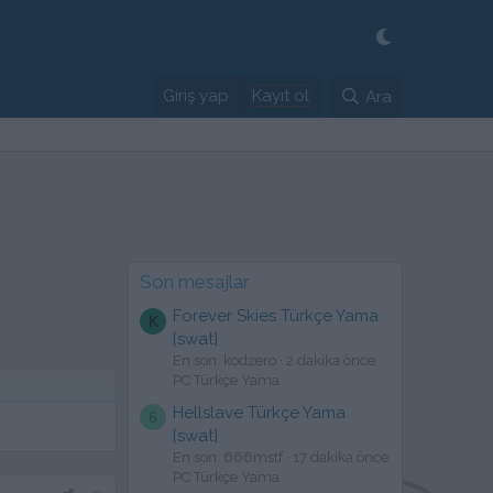
Giriş yap
Kayıt ol
Ara
Son mesajlar
Forever Skies Türkçe Yama
K
[swat]
En son: kodzero
2 dakika önce
PC Türkçe Yama
Hellslave Türkçe Yama
6
[swat]
En son: 666mstf
17 dakika önce
PC Türkçe Yama