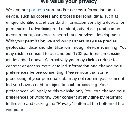
We value your privacy
We and our
partners
store and/or access information on a
device, such as cookies and process personal data, such as
unique identifiers and standard information sent by a device for
personalised advertising and content, advertising and content
measurement, audience research and services development.
With your permission we and our partners may use precise
geolocation data and identification through device scanning. You
may click to consent to our and our 1733 partners’ processing
Bu Konuyu Görüntüleyen Kullanıcılar (Toplam: 1, Üyeler: 0, Misafirler: 1)
as described above. Alternatively you may click to refuse to
consent or access more detailed information and change your
preferences before consenting.
Please note that some
processing of your personal data may not require your consent,
but you have a right to object to such processing. Your
sinnerclown
preferences will apply to this website only. You can change your
Yönetici
preferences or withdraw your consent at any time by returning
to this site and clicking the "Privacy" button at the bottom of the
webpage.
21 Ağu 2022
#1
Cezalı Kullanıcı
Ziyaretçiler için gizlenmiş link,görmek için
Giriş yap