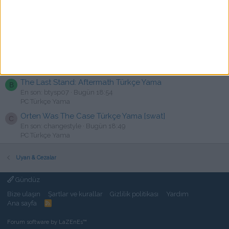
KARMA: The Dark World - Türkçe Yama [☆Emre]
K
En son: kadir yavuz
Bugün 19:21
PC Türkçe Yama
Atlas Fallen Türkçe Yama Yayınlandı
G
En son: GözlemeSevdalısı
Bugün 18:58
PC Türkçe Yama
The Last Stand: Aftermath Türkçe Yama
B
En son: btysp07
Bugün 18:54
PC Türkçe Yama
Orten Was The Case Türkçe Yama [swat]
C
En son: changestyle
Bugün 18:49
PC Türkçe Yama
Uyarı & Cezalar
Gündüz
Bize ulaşın
Şartlar ve kurallar
Gizlilik politikası
Yardım
Ana sayfa
R
S
S
Forum software by LaZEnEs™