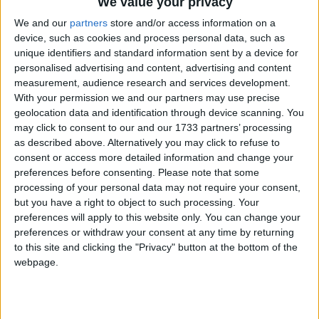
We value your privacy
We and our
partners
store and/or access information on a
device, such as cookies and process personal data, such as
unique identifiers and standard information sent by a device for
personalised advertising and content, advertising and content
measurement, audience research and services development.
With your permission we and our partners may use precise
geolocation data and identification through device scanning. You
Bu Konuyu Görüntüleyen Kullanıcılar (Toplam: 1, Üyeler: 0, Misafirler: 1)
may click to consent to our and our 1733 partners’ processing
as described above. Alternatively you may click to refuse to
consent or access more detailed information and change your
preferences before consenting.
Please note that some
processing of your personal data may not require your consent,
sinnerclown
but you have a right to object to such processing. Your
Yönetici
preferences will apply to this website only. You can change your
preferences or withdraw your consent at any time by returning
to this site and clicking the "Privacy" button at the bottom of the
31 Ağu 2022
#1
webpage.
Cezalı Kullanıcı
Ziyaretçiler için gizlenmiş link,görmek için
Giriş yap
veya üye ol.