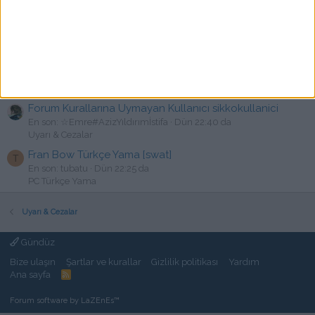
Tropico 6 Türkçe Yama
E
En son: ersinyildiz.art
Dün 23:28 da
PC Türkçe Yama
Redfall Türkçe Yama YAYINLANDI[☆Emre]
H
En son: hayrican190795
Dün 23:16 da
PC Türkçe Yama
Forum Kurallarına Uymayan Kullanıcı sikkokullanici
En son: ☆Emre#AzizYıldırımİstifa
Dün 22:40 da
Uyarı & Cezalar
Fran Bow Türkçe Yama [swat]
T
En son: tubatu
Dün 22:25 da
PC Türkçe Yama
Uyarı & Cezalar
Gündüz
Bize ulaşın
Şartlar ve kurallar
Gizlilik politikası
Yardım
Ana sayfa
R
S
S
Forum software by LaZEnEs™