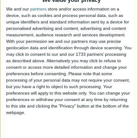
We and our
partners
store and/or access information on a
device, such as cookies and process personal data, such as
unique identifiers and standard information sent by a device for
personalised advertising and content, advertising and content
measurement, audience research and services development.
With your permission we and our partners may use precise
geolocation data and identification through device scanning. You
Bu Konuyu Görüntüleyen Kullanıcılar (Toplam: 1, Üyeler: 0, Misafirler: 1)
may click to consent to our and our 1733 partners’ processing
as described above. Alternatively you may click to refuse to
consent or access more detailed information and change your
preferences before consenting.
Please note that some
processing of your personal data may not require your consent,
sinnerclown
but you have a right to object to such processing. Your
Yönetici
preferences will apply to this website only. You can change your
preferences or withdraw your consent at any time by returning
to this site and clicking the "Privacy" button at the bottom of the
10 Mar 2022
#1
webpage.
Cezalı Kullanıcı
Ziyaretçiler için gizlenmiş link,görmek için
Giriş yap
veya üye ol.