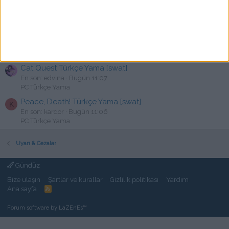
istek
En son: NAABERMÜDÜR
Bugün 12:14
Türkçe Yama istek
The Elder Scrolls V Skyrim Türkçe Yama
C
En son: Capullo
Bugün 11:49
Nintendo Türkçe Yama
Cat Quest Türkçe Yama [swat]
En son: edvina
Bugün 11:07
PC Türkçe Yama
Peace, Death! Türkçe Yama [swat]
K
En son: kardor
Bugün 11:06
PC Türkçe Yama
Uyarı & Cezalar
Gündüz
Bize ulaşın
Şartlar ve kurallar
Gizlilik politikası
Yardım
Ana sayfa
R
S
S
Forum software by LaZEnEs™