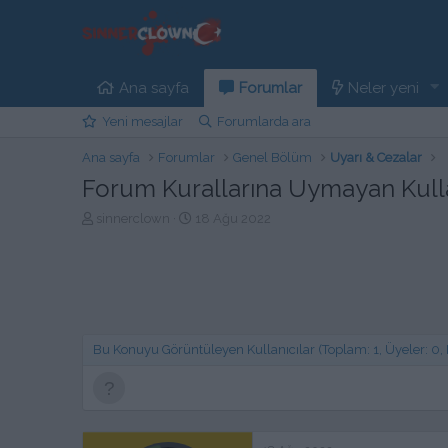
Ana sayfa
Forumlar
Neler yeni
Yeni mesajlar
Forumlarda ara
Ana sayfa
Forumlar
Genel Bölüm
Uyarı & Cezalar
Forum Kurallarına Uymayan Kulla
K
B
sinnerclown
18 Ağu 2022
o
a
n
ş
b
l
u
a
y
n
u
g
b
ı
Bu Konuyu Görüntüleyen Kullanıcılar (Toplam: 1, Üyeler: 0, Mi
a
ç
ş
t
l
a
a
r
t
i