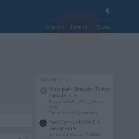
Giriş yap
Kayıt ol
Ara
Son mesajlar
Waterpark Simulator Türkçe
Yama [YusuF]
En son: YusuF__68
3 dakika
önce
Türkçe Yama Paylaşımları
Tom Clancy's H.A.W.X. 2
Türkçe Yama
En son: sametcold
7 dakika