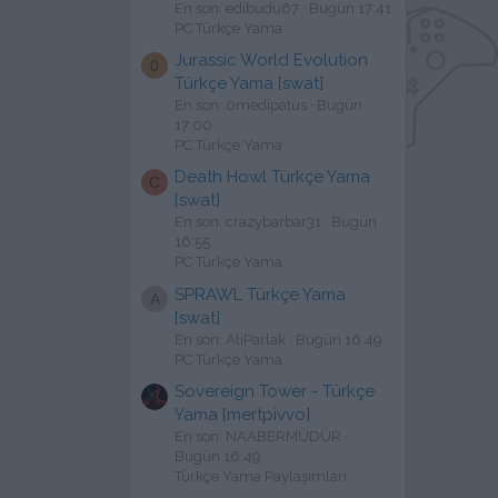
En son: edibudu67
Bugün 17:41
PC Türkçe Yama
Jurassic World Evolution
0
Türkçe Yama [swat]
En son: 0medipatus
Bugün
17:00
PC Türkçe Yama
Death Howl Türkçe Yama
C
[swat]
En son: crazybarbar31
Bugün
16:55
PC Türkçe Yama
SPRAWL Türkçe Yama
A
[swat]
En son: AliParlak
Bugün 16:49
PC Türkçe Yama
Sovereign Tower - Türkçe
Yama [mertpivvo]
En son: NAABERMÜDÜR
Bugün 16:49
Türkçe Yama Paylaşımları