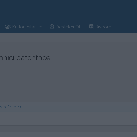
Kullanıcılar
Destekçi Ol
Discord
nıcı patchface
safirler: 1)