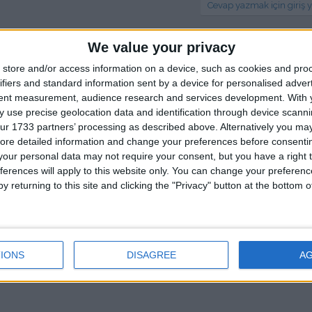
Cevap yazmak için giriş y
We value your privacy
store and/or access information on a device, such as cookies and pro
ifiers and standard information sent by a device for personalised adver
tent measurement, audience research and services development.
With 
 use precise geolocation data and identification through device scanni
ur 1733 partners’ processing as described above. Alternatively you may 
ore detailed information and change your preferences before consenti
our personal data may not require your consent, but you have a right t
ferences will apply to this website only. You can change your preferen
y returning to this site and clicking the "Privacy" button at the bottom
IONS
DISAGREE
A