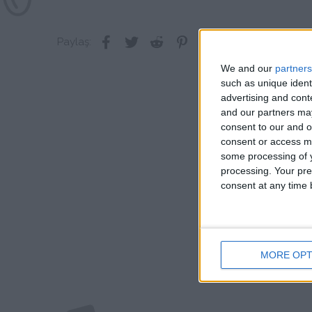
Facebook
Twitter
Reddit
Pinterest
Tumblr
WhatsApp
E-posta
Link
Paylaş:
We and our
partners
such as unique ident
advertising and con
and our partners may
consent to our and o
consent or access m
some processing of y
processing. Your pre
consent at any time b
MORE OPT