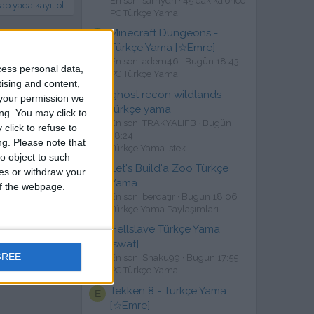
En son: samydn
45 dakika önce
ap yada kayıt ol.
PC Türkçe Yama
Minecraft Dungeons -
A
Türkçe Yama [☆Emre]
En son: adem46
Bugün 18:43
cess personal data,
PC Türkçe Yama
tising and content,
ghost recon wildlands
T
your permission we
türkçe yama
ng. You may click to
En son: TRAKYALIFB
Bugün
click to refuse to
18:24
ng.
Please note that
Türkçe Yama istek
o object to such
Let's Build'a Zoo Türkçe
B
ces or withdraw your
Yama
 of the webpage.
En son: berqatjr
Bugün 18:06
Türkçe Yama Paylaşımları
Hellslave Türkçe Yama
S
[swat]
GREE
En son: Shaku99
Bugün 17:55
PC Türkçe Yama
Tekken 8 - Türkçe Yama
E
[☆Emre]