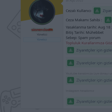
18 Ağu 2022
a
h
n
i
Cezalı Kullanıcı
Ziyare
Ceza Makamı Sahibi :
Yasaklanma tarihi: Aug 18
sinnerclown
Bitiş Tarihi: Mühebbet
Yönetici
Sebep: Spam yorum
Yönetici
Topluluk Kurallarımıza Göz
Ziyaretçiler için giz
Ziyaretçiler için giz
Youtube kanalımıza üye olmayı 
Ziyaretçiler için giz
Instagram hesabımız
Ziyaretçiler için giz