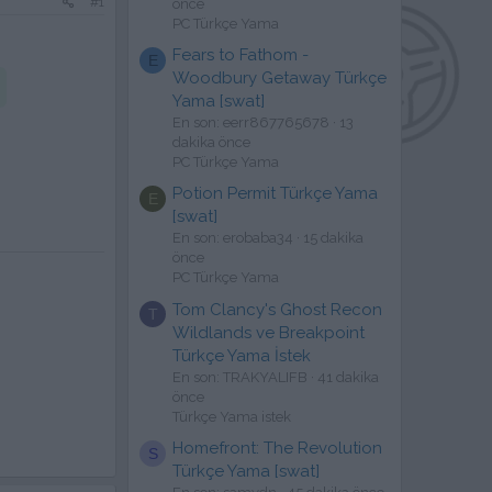
#1
önce
PC Türkçe Yama
Fears to Fathom -
E
Woodbury Getaway Türkçe
Yama [swat]
En son: eerr867765678
13
dakika önce
PC Türkçe Yama
Potion Permit Türkçe Yama
E
[swat]
En son: erobaba34
15 dakika
önce
PC Türkçe Yama
Tom Clancy's Ghost Recon
T
Wildlands ve Breakpoint
Türkçe Yama İstek
En son: TRAKYALIFB
41 dakika
önce
Türkçe Yama istek
Homefront: The Revolution
S
Türkçe Yama [swat]