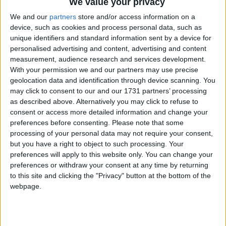
We value your privacy
We and our
partners
store and/or access information on a
device, such as cookies and process personal data, such as
unique identifiers and standard information sent by a device for
personalised advertising and content, advertising and content
measurement, audience research and services development.
With your permission we and our partners may use precise
geolocation data and identification through device scanning. You
may click to consent to our and our 1731 partners’ processing
Bu Konuyu Görüntüleyen Kullanıcılar (Toplam: 1, Üyeler: 0, Misafirler: 1)
as described above. Alternatively you may click to refuse to
consent or access more detailed information and change your
preferences before consenting.
Please note that some
processing of your personal data may not require your consent,
but you have a right to object to such processing. Your
sinnerclown
preferences will apply to this website only. You can change your
Yönetici
preferences or withdraw your consent at any time by returning
to this site and clicking the "Privacy" button at the bottom of the
webpage.
6 Mar 2022
#1
Cezalı Kullanıcı
Ziyaretçiler için gizlenmiş link,görmek için
Giriş yap