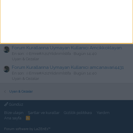
Forum Kurallarına Uymayan Kullanıcı amcıgarda
En son: ☆Emre#AzizYıldırımİstifa
Bugün 14:40
Uyarı & Cezalar
Forum Kurallarına Uymayan Kullanıcı amcıkyalar12
En son: ☆Emre#AzizYıldırımİstifa
Bugün 14:40
Uyarı & Cezalar
Forum Kurallarına Uymayan Kullanıcı Amcikkoklayan
En son: ☆Emre#AzizYıldırımİstifa
Bugün 14:40
Uyarı & Cezalar
Forum Kurallarına Uymayan Kullanıcı amcanavari4431
En son: ☆Emre#AzizYıldırımİstifa
Bugün 14:40
Uyarı & Cezalar
Uyarı & Cezalar
Gündüz
Bize ulaşın
Şartlar ve kurallar
Gizlilik politikası
Yardım
Ana sayfa
R
S
S
Forum software by LaZEnEs™