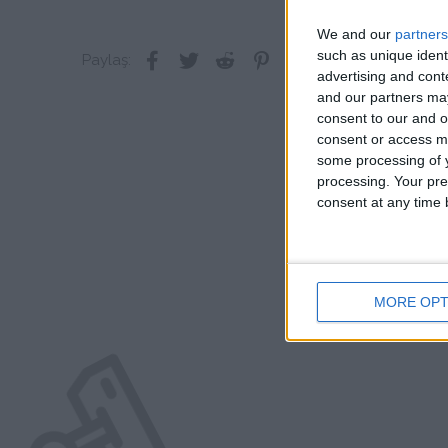
We and our
partners
such as unique ident
Facebook
Twitter
Reddit
Pinterest
Tumblr
WhatsApp
E-posta
Link
Paylaş:
advertising and con
and our partners may
consent to our and o
consent or access m
some processing of y
processing. Your pre
consent at any time b
MORE OPT