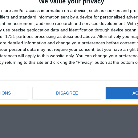
We value your privacy
Cevap yazmak için giriş y
store and/or access information on a device, such as cookies and pro
ifiers and standard information sent by a device for personalised adver
tent measurement, audience research and services development.
With 
 use precise geolocation data and identification through device scanni
ur 1731 partners’ processing as described above. Alternatively you may 
ore detailed information and change your preferences before consenti
our personal data may not require your consent, but you have a right t
ferences will apply to this website only. You can change your preferen
y returning to this site and clicking the "Privacy" button at the bottom
IONS
DISAGREE
A