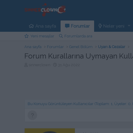
Ana sayfa
Forumlar
Neler yeni
Yeni mesajlar
Forumlarda ara
Ana sayfa
Forumlar
Genel Bölüm
Uyarı & Cezalar
Forum Kurallarına Uymayan Kull
K
B
sinnerclown
31 Ağu 2022
o
a
n
ş
b
l
u
a
y
n
u
g
b
ı
Bu Konuyu Görüntüleyen Kullanıcılar (Toplam: 1, Üyeler: 0, Mi
a
ç
ş
t
l
a
a
r
t
i