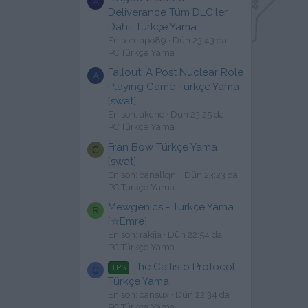
A
Deliverance Tüm DLC'ler
Dahil Türkçe Yama
En son: apo89
Dün 23:43 da
PC Türkçe Yama
Fallout: A Post Nuclear Role
A
Playing Game Türkçe Yama
[swat]
En son: akchc
Dün 23:25 da
PC Türkçe Yama
Fran Bow Türkçe Yama
C
[swat]
En son: canallqni
Dün 23:23 da
PC Türkçe Yama
Mewgenics - Türkçe Yama
R
[☆Emre]
En son: rakija
Dün 22:54 da
PC Türkçe Yama
The Callisto Protocol
TPS
C
Türkçe Yama
En son: cansux
Dün 22:34 da
PC Türkçe Yama