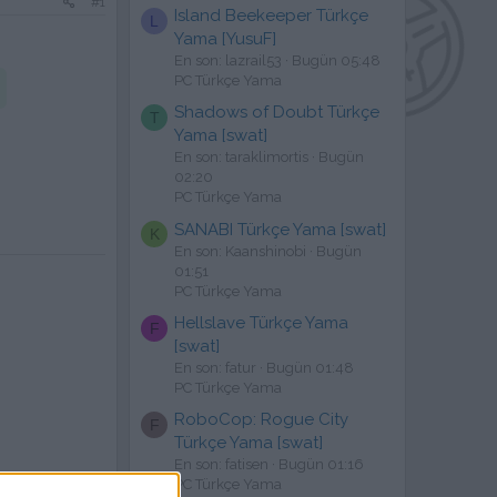
#1
Island Beekeeper Türkçe
L
Yama [YusuF]
En son: lazrail53
Bugün 05:48
PC Türkçe Yama
Shadows of Doubt Türkçe
T
Yama [swat]
En son: taraklimortis
Bugün
02:20
PC Türkçe Yama
SANABI Türkçe Yama [swat]
K
En son: Kaanshinobi
Bugün
01:51
PC Türkçe Yama
Hellslave Türkçe Yama
F
[swat]
En son: fatur
Bugün 01:48
PC Türkçe Yama
RoboCop: Rogue City
F
Türkçe Yama [swat]
En son: fatisen
Bugün 01:16
PC Türkçe Yama