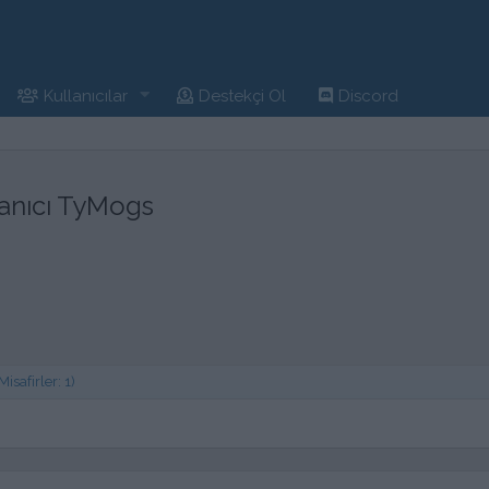
Kullanıcılar
Destekçi Ol
Discord
anıcı TyMogs
safirler: 1)