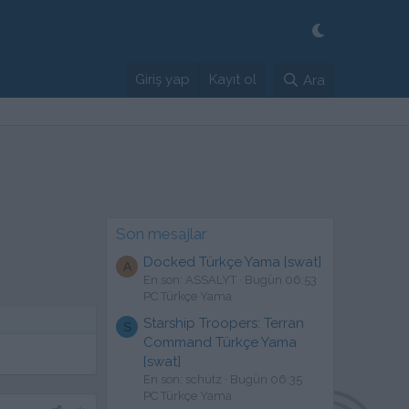
Giriş yap
Kayıt ol
Ara
Son mesajlar
Docked Türkçe Yama [swat]
A
En son: ASSALYT
Bugün 06:53
PC Türkçe Yama
Starship Troopers: Terran
S
Command Türkçe Yama
[swat]
En son: schutz
Bugün 06:35
PC Türkçe Yama