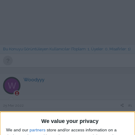
Bu Konuyu Görüntüleyen Kullanıcılar (Toplam: 1, Üyeler: 0, Misafirler: 1)
Woodyyy
W
25 Mar 2022
#1
Yama olacak mı ¿
We value your privacy
sinnerclown
We and our
partners
store and/or access information on a