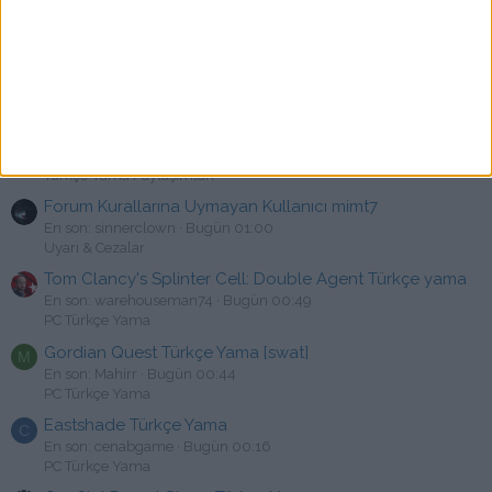
En son: bahawcm
Bugün 02:03
PC Türkçe Yama
Nightingale Türkçe Yama [swat]
P
En son: pacoct
Bugün 02:00
PC Türkçe Yama
Hotel Architect Türkçe Yama [YusuF]
E
En son: erennyener12
Bugün 01:01
Türkçe Yama Paylaşımları
Forum Kurallarına Uymayan Kullanıcı mimt7
En son: sinnerclown
Bugün 01:00
Uyarı & Cezalar
Tom Clancy's Splinter Cell: Double Agent Türkçe yama
En son: warehouseman74
Bugün 00:49
PC Türkçe Yama
Gordian Quest Türkçe Yama [swat]
M
En son: Mahirr
Bugün 00:44
PC Türkçe Yama
Eastshade Türkçe Yama
C
En son: cenabgame
Bugün 00:16
PC Türkçe Yama