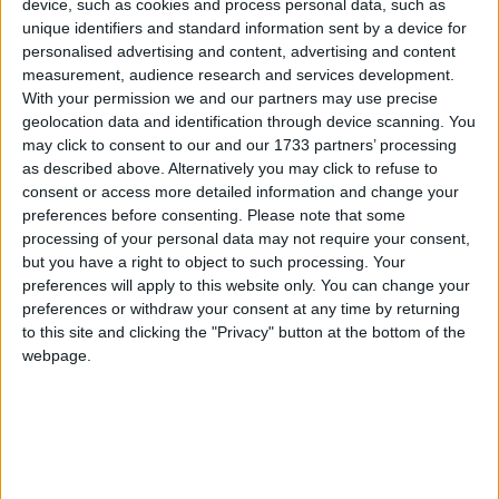
device, such as cookies and process personal data, such as
Yönetici
unique identifiers and standard information sent by a device for
personalised advertising and content, advertising and content
measurement, audience research and services development.
25 Mar 2022
#2
With your permission we and our partners may use precise
Daha dosyaları görmedim bakınca bir yorum yapabilirim.
geolocation data and identification through device scanning. You
may click to consent to our and our 1733 partners’ processing
Cevapla
as described above. Alternatively you may click to refuse to
consent or access more detailed information and change your
Woodyyy
preferences before consenting.
Please note that some
W
processing of your personal data may not require your consent,
but you have a right to object to such processing. Your
preferences will apply to this website only. You can change your
25 Mar 2022
#3
preferences or withdraw your consent at any time by returning
to this site and clicking the "Privacy" button at the bottom of the
makine çeviride çok yavaş çıkıyo
anlamadığım oyunu alt
webpage.
yazı yapacak kadar türkiye de oyun satılmıyor mu, bize bu
işkenceyi niye yapıyorlar
Cevapla
1bulic