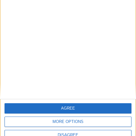
Cevapla
Cevap yazmak için giriş yap yada kayıt ol.
Facebook
Twitter
Reddit
Pinterest
Tumblr
WhatsApp
E-posta
Link
Paylaş:
Son mesajlar
Tropico 6 Türkçe Yama
D
En son: DeadLear01
13 dakika önce
PC Türkçe Yama
Jump Force Türkçe Yama Yayınlandı
I
En son: Intruder
28 dakika önce
PC Türkçe Yama
Yakuza Kiwami 2 Türkçe Yama [swat]
M
AGREE
En son: merigold
37 dakika önce
PC Türkçe Yama
MORE OPTIONS
State of Decay 2 V38.2 Türkçe Yama
H
En son: hsndmrlt
51 dakika önce
DISAGREE