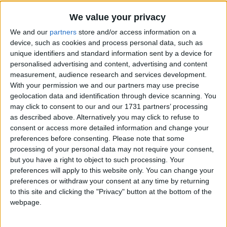
We value your privacy
We and our
partners
store and/or access information on a
device, such as cookies and process personal data, such as
unique identifiers and standard information sent by a device for
personalised advertising and content, advertising and content
measurement, audience research and services development.
Bu Konuyu Görüntüleyen Kullanıcılar (Toplam: 1, Üyeler: 0, Misafirler: 1)
With your permission we and our partners may use precise
geolocation data and identification through device scanning. You
may click to consent to our and our 1731 partners’ processing
as described above. Alternatively you may click to refuse to
consent or access more detailed information and change your
blackansei
preferences before consenting.
Please note that some
processing of your personal data may not require your consent,
but you have a right to object to such processing. Your
preferences will apply to this website only. You can change your
15 Eki 2021
#1
preferences or withdraw your consent at any time by returning
to this site and clicking the "Privacy" button at the bottom of the
Donanımhaber ' de de açmıştım konuyu fakat tekrardan dile
webpage.
getirmek istedim . Eğer Çeviri Şansı Olursa Çok Mutlu Olurum
.