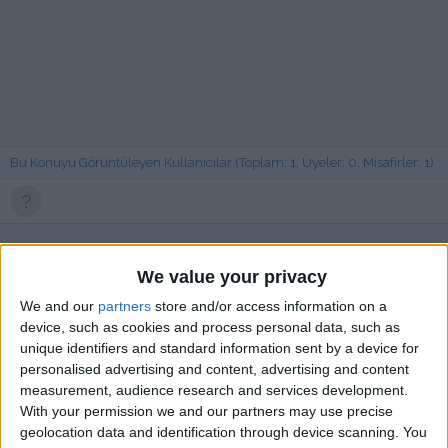
Bu Konuyu Görüntüleyen Kullanıcılar (Toplam: 1, Üyeler: 0, Misafirler: 1)
cnrcnr09
We value your privacy
We and our
partners
store and/or access information on a
device, such as cookies and process personal data, such as
unique identifiers and standard information sent by a device for
2 Ağu 2022
#1
personalised advertising and content, advertising and content
hitman 2016 türkçe yama yapabilecek varsa çok memnun
measurement, audience research and services development.
oluruz hiç bir şekilde oyunun yaması yok biri translete yama
With your permission we and our partners may use precise
yapmış o da oyunun gold edition sürümüyle uyumlu. normal
geolocation data and identification through device scanning. You
hitman 2016 ' epic gamesinde ücretsiz vermiş olduğu oyuna