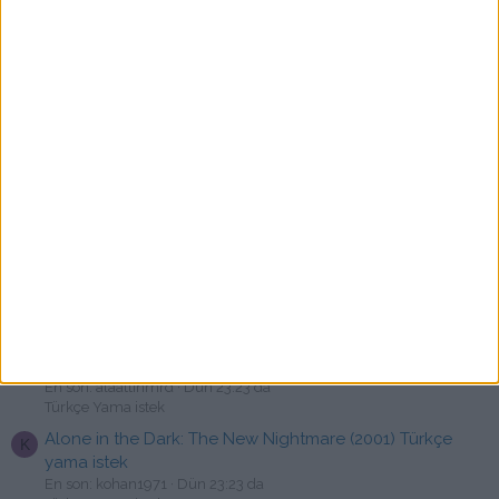
En son: chaos2tr
Dün 23:52 da
PC Türkçe Yama
Tom Clancy's Ghost Recon Wildlands ve Breakpoint
R
Türkçe Yama İstek
En son: rashon
Dün 23:48 da
Türkçe Yama istek
Pathologic 2 Türkçe Yama [swat]
E
En son: enesko
Dün 23:45 da
PC Türkçe Yama
The Legend of Zelda: Breath of the Wild Türkçe Yama
O
CEMU EMÜLATÖR —Final
En son: oblivion
Dün 23:30 da
Nintendo Türkçe Yama
Way of the hunter 2 oyunun türkce yamasını
A
güncelleyebilirmiyiz
En son: alaattinmrd
Dün 23:23 da
Türkçe Yama istek
Alone in the Dark: The New Nightmare (2001) Türkçe
K
yama istek
En son: kohan1971
Dün 23:23 da