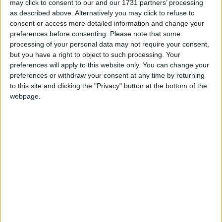
may click to consent to our and our 1731 partners’ processing
yama yapabilecek birisi varsa çok memnun kalcaz bekleyen
as described above. Alternatively you may click to refuse to
cok kişi var eminim
consent or access more detailed information and change your
preferences before consenting.
Please note that some
T
AKSİYON66
processing of your personal data may not require your consent,
e
p
but you have a right to object to such processing. Your
k
Narayanna
preferences will apply to this website only. You can change your
i
preferences or withdraw your consent at any time by returning
l
e
to this site and clicking the "Privacy" button at the bottom of the
r
webpage.
:
2 Ağu 2022
#2
Ziyaretçiler için gizlenmiş link,görmek için
Giriş yap
veya üye ol.
Bu yapılan çevirinin içinde 3 oyunda olduğu için, ayrı ayrı bir
daha yama yapılmasının anlamı yok.
Cevapla
T
AKSİYON66
e