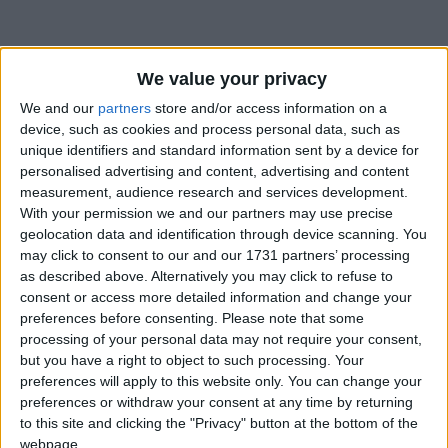
We value your privacy
We and our
partners
store and/or access information on a
device, such as cookies and process personal data, such as
unique identifiers and standard information sent by a device for
personalised advertising and content, advertising and content
Bu Konuyu Görüntüleyen Kullanıcılar (Toplam: 1, Üyeler: 0, Misafirler: 1)
measurement, audience research and services development.
With your permission we and our partners may use precise
geolocation data and identification through device scanning. You
may click to consent to our and our 1731 partners’ processing
as described above. Alternatively you may click to refuse to
avss123
consent or access more detailed information and change your
A
preferences before consenting.
Please note that some
processing of your personal data may not require your consent,
but you have a right to object to such processing. Your
19 Eki 2022
#1
preferences will apply to this website only. You can change your
preferences or withdraw your consent at any time by returning
kingdoms of amalur re-reckoning oyununun türkçe yamasını
to this site and clicking the "Privacy" button at the bottom of the
yapabilir misiniz. Eski versiyonun var ama remastered olanın
webpage.