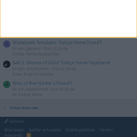
yama istek
En son: kohan1971
Dün 23:23 da
Türkçe Yama istek
Shadows of Doubt Türkçe Yama [swat]
O
En son: oaydin31
Dün 23:22 da
PC Türkçe Yama
Waterpark Simulator Türkçe Yama [YusuF]
G
En son: gamess
Dün 23:10 da
Türkçe Yama Paylaşımları
Salt 2: Shores of Gold Türkçe Yama Yayınlandı
En son: sinnerclown
Dün 22:36 da
Erken Erişimli Yamalar
Way of the Hunter 2 [YusuF]
A
En son: alaattinmrd
Dün 22:29 da
PC Türkçe Yama
Türkçe Yama istek
Gündüz
Bize ulaşın
Şartlar ve kurallar
Gizlilik politikası
Yardım
Ana sayfa
R