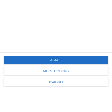
teşekküerler
Cevapla
Seraaat
S
1 Şub 2024
#11
yama kaldırıldı mı ?
AGREE
Cevapla
MORE OPTIONS
euzer02
E
DISAGREE
21 Şub 2024
#12
yama nerde