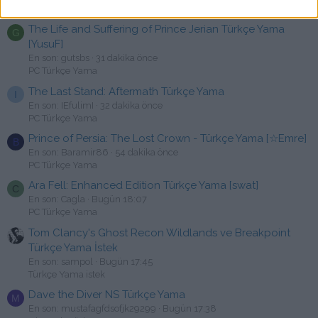
PC Türkçe Yama
The Life and Suffering of Prince Jerian Türkçe Yama
G
[YusuF]
En son: gutsbs
31 dakika önce
PC Türkçe Yama
The Last Stand: Aftermath Türkçe Yama
I
En son: IEfulimI
32 dakika önce
PC Türkçe Yama
Prince of Persia: The Lost Crown - Türkçe Yama [☆Emre]
B
En son: Baramir86
54 dakika önce
PC Türkçe Yama
Ara Fell: Enhanced Edition Türkçe Yama [swat]
C
En son: Cagla
Bugün 18:07
PC Türkçe Yama
Tom Clancy's Ghost Recon Wildlands ve Breakpoint
Türkçe Yama İstek
En son: sampol
Bugün 17:45
Türkçe Yama istek
Dave the Diver NS Türkçe Yama
M
En son: mustafagfdsofjk29299
Bugün 17:38