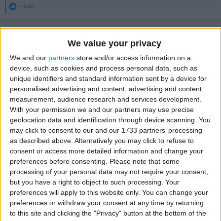
T
murat
e
p
k
murat
i
M
We value your privacy
l
e
We and our
partners
store and/or access information on a
r
device, such as cookies and process personal data, such as
:
10 Ağu 2022
#2
unique identifiers and standard information sent by a device for
kesinlikle yapılması gereken bir yama. umarım dil dosyaları
personalised advertising and content, advertising and content
kolay birşekilde açılır türdendir.
measurement, audience research and services development.
With your permission we and our partners may use precise
Cevapla
geolocation data and identification through device scanning. You
may click to consent to our and our 1733 partners’ processing
T
sueyda
as described above. Alternatively you may click to refuse to
e
consent or access more detailed information and change your
p
k
preferences before consenting.
Please note that some
TomSword
i
T
processing of your personal data may not require your consent,
l
but you have a right to object to such processing. Your
e
r
preferences will apply to this website only. You can change your
:
preferences or withdraw your consent at any time by returning
11 Ağu 2022
#3
to this site and clicking the "Privacy" button at the bottom of the
ben daha önce sordum yapılcagı söylendi önemli olan ne