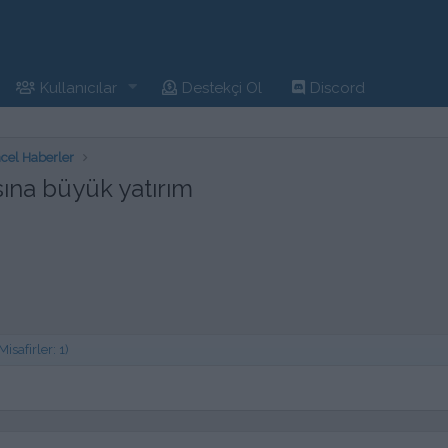
Kullanıcılar
Destekçi Ol
Discord
cel Haberler
ına büyük yatırım
safirler: 1)