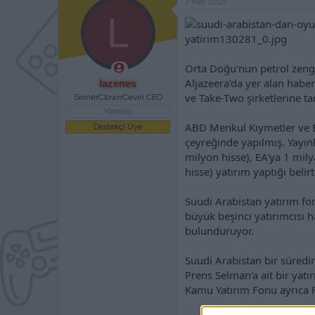
7 Mar 2021
a
h
n
L
i
Orta Doğu'nun petrol zengi
Aljazeera'da yer alan habe
lazenes
ve Take-Two şirketlerine ta
SinnerClownCeviri CEO
Yönetici
ABD Menkul Kıymetler ve B
Destekçi Üye
çeyreğinde yapılmış. Yayın
milyon hisse), EA'ya 1 mil
hisse) yatırım yaptığı belirti
Suudi Arabistan yatırım fon
büyük beşinci yatırımcısı h
bulunduruyor.
Suudi Arabistan bir süredi
Prens Selman'a ait bir yatı
Kamu Yatırım Fonu ayrıca F