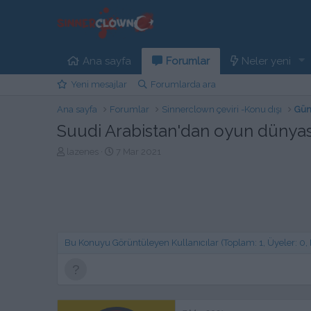
Ana sayfa
Forumlar
Neler yeni
Yeni mesajlar
Forumlarda ara
Ana sayfa
Forumlar
Sinnerclown çeviri -Konu dışı
Gün
Suudi Arabistan'dan oyun dünyas
K
B
lazenes
7 Mar 2021
o
a
n
ş
b
l
u
a
y
n
u
g
b
ı
Bu Konuyu Görüntüleyen Kullanıcılar (Toplam: 1, Üyeler: 0, Mi
a
ç
ş
t
l
a
a
r
t
i