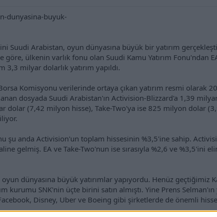
ni Suudi Arabistan, oyun dünyasına büyük bir yatırım gerçekleşti
re göre, ülkenin varlık fonu olan Suudi Kamu Yatırım Fonu'ndan EA
m 3,3 milyar dolarlık yatırım yapıldı.
orsa Komisyonu verilerinde ortaya çıkan yatırım resmi olarak 2
lanan dosyada Suudi Arabistan'ın Activision-Blizzard'a 1,39 milya
yar dolar (7,42 milyon hisse), Take-Two'ya ise 825 milyon dolar (
liyor.
u şu anda Activision'un toplam hissesinin %3,5'ine sahip. Activis
aline gelmiş. EA ve Take-Two'nun ise sırasıyla %2,6 ve %3,5'ini el
r oyun dünyasına büyük yatırımlar yapıyordu. Henüz geçtiğimiz K
rım kurumu SNK'nin üçte birini satın almıştı. Yine Prens Selman'ın 
acebook, Disney, Uber ve Boeing gibi şirketlerde de önemli hisse