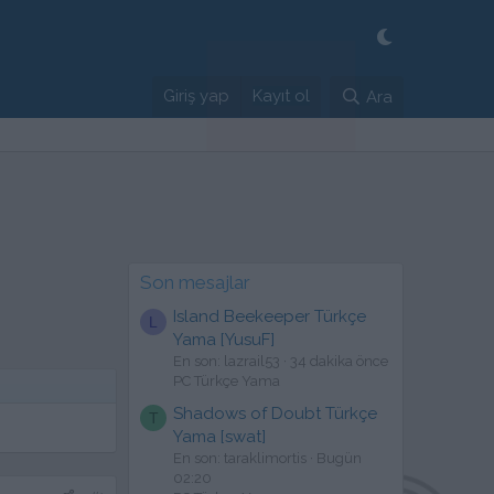
Giriş yap
Kayıt ol
Ara
Son mesajlar
Island Beekeeper Türkçe
L
Yama [YusuF]
En son: lazrail53
34 dakika önce
PC Türkçe Yama
Shadows of Doubt Türkçe
T
Yama [swat]
En son: taraklimortis
Bugün
02:20