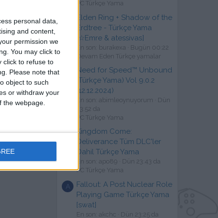
PC Türkçe Yama
Elden Ring + Shadow of the
B
cess personal data,
Erdtree - Türkçe Yama
tising and content,
[☆Emre & atessivas]
your permission we
ap yada kayıt ol.
En son: burakexa
Bugün 00:22
ng. You may click to
Devam Eden Türkçe yamalar
click to refuse to
Need for Speed™ Unbound
ng.
Please note that
A
(Türkçe Yama) Vol 9.0.2
o object to such
(12.12.2024)
ces or withdraw your
En son: abimleoynuyorum
Dün
 of the webpage.
23:52 da
PC Türkçe Yama
Kingdom Come:
A
Deliverance Tüm DLC'ler
GREE
Dahil Türkçe Yama
En son: apo89
Dün 23:43 da
PC Türkçe Yama
Fallout: A Post Nuclear Role
A
Playing Game Türkçe Yama
[swat]
En son: akchc
Dün 23:25 da