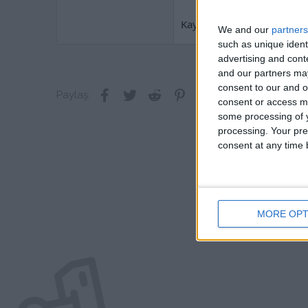
Kaynak:
Ziyaretçiler 
We and our
partners
such as unique ident
advertising and con
and our partners may
consent to our and o
Facebook
Twitter
Reddit
Pinterest
Tumblr
WhatsApp
E-posta
Link
Paylaş:
consent or access m
some processing of y
processing. Your pre
consent at any time b
MORE OPT