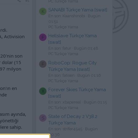
#1
PC Türkçe Yama
SANABI Türkçe Yama [swat]
K
En son: Kaanshinobi
Bugün
01:51
PC Türkçe Yama
rdi.
Hellslave Türkçe Yama
, Activision
F
[swat]
En son: fatur
Bugün 01:48
PC Türkçe Yama
020'nin son
r dolar (15
RoboCop: Rogue City
F
3,97 milyon
Türkçe Yama [swat]
En son: fatisen
Bugün 01:16
PC Türkçe Yama
ion'ın en
Forever Skies Türkçe Yama
X
inde
[swat]
En son: xbapereal
Bugün 01:15
PC Türkçe Yama
asım ayında,
State of Decay 2 V38.2
S
yönettiği
Türkçe Yama
lere sahip.
En son: strifer4545
Bugün
00:36