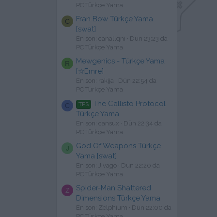
PC Türkçe Yama
Fran Bow Türkçe Yama
C
[swat]
En son: canallqni
Dün 23:23 da
PC Türkçe Yama
Mewgenics - Türkçe Yama
R
[☆Emre]
En son: rakija
Dün 22:54 da
PC Türkçe Yama
The Callisto Protocol
TPS
C
Türkçe Yama
En son: cansux
Dün 22:34 da
PC Türkçe Yama
God Of Weapons Türkçe
J
Yama [swat]
En son: Jivago
Dün 22:20 da
PC Türkçe Yama
Spider-Man Shattered
Z
Dimensions Türkçe Yama
En son: Zelphium
Dün 22:00 da
PC Türkçe Yama