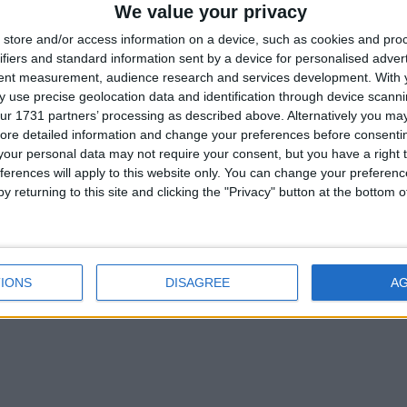
We value your privacy
için gizlenmiş link,görmek için
Giriş yap veya üye ol.
store and/or access information on a device, such as cookies and pro
ifiers and standard information sent by a device for personalised adver
tent measurement, audience research and services development.
With 
Cevap yazmak için giriş y
 use precise geolocation data and identification through device scanni
ur 1731 partners’ processing as described above. Alternatively you may 
ore detailed information and change your preferences before consenti
our personal data may not require your consent, but you have a right t
ferences will apply to this website only. You can change your preferen
y returning to this site and clicking the "Privacy" button at the bottom
IONS
DISAGREE
A