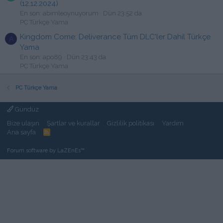
(12.12.2024)
En son: abimleoynuyorum
Dün 23:52 da
PC Türkçe Yama
Kingdom Come: Deliverance Tüm DLC'ler Dahil Türkçe
A
Yama
En son: apo89
Dün 23:43 da
PC Türkçe Yama
PC Türkçe Yama
Gündüz
Bize ulaşın
Şartlar ve kurallar
Gizlilik politikası
Yardım
Ana sayfa
R
S
S
Forum software by LaZEnEs™