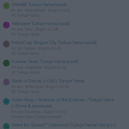
SANABI Türkçe Yama [swat]
K
En son: Kaanshinobi
Bugün 01:51
PC Türkçe Yama
Hellslave Türkçe Yama [swat]
F
En son: fatur
Bugün 01:48
PC Türkçe Yama
RoboCop: Rogue City Türkçe Yama [swat]
F
En son: fatisen
Bugün 01:16
PC Türkçe Yama
Forever Skies Türkçe Yama [swat]
X
En son: xbapereal
Bugün 01:15
PC Türkçe Yama
State of Decay 2 V38.2 Türkçe Yama
S
En son: strifer4545
Bugün 00:36
PC Türkçe Yama
Elden Ring + Shadow of the Erdtree - Türkçe Yama
B
[☆Emre & atessivas]
En son: burakexa
Bugün 00:22
Devam Eden Türkçe yamalar
Need for Speed™ Unbound (Türkçe Yama) Vol 9.0.2
A