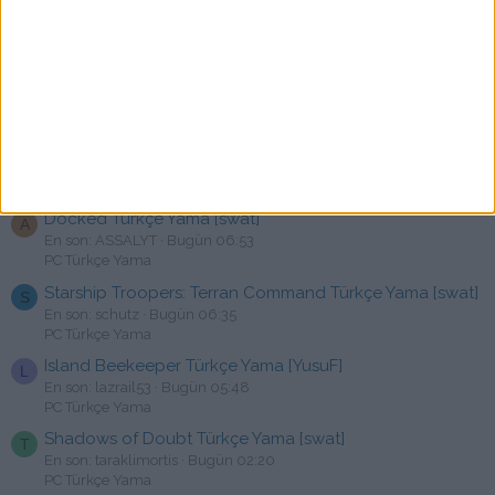
PC Türkçe Yama
Devil May Cry 5 - Türkçe Yama [☆Emre]
H
En son: hakanpr
Bugün 11:08
PC Türkçe Yama
Sid Meier's Civilization VI Türkçe Yama - Kronbreak
Y
Steam 2025
En son: yilmazmert
Bugün 10:17
PC Türkçe Yama
Docked Türkçe Yama [swat]
A
En son: ASSALYT
Bugün 06:53
PC Türkçe Yama
Starship Troopers: Terran Command Türkçe Yama [swat]
S
En son: schutz
Bugün 06:35
PC Türkçe Yama
Island Beekeeper Türkçe Yama [YusuF]
L
En son: lazrail53
Bugün 05:48
PC Türkçe Yama
Shadows of Doubt Türkçe Yama [swat]
T
En son: taraklimortis
Bugün 02:20
PC Türkçe Yama