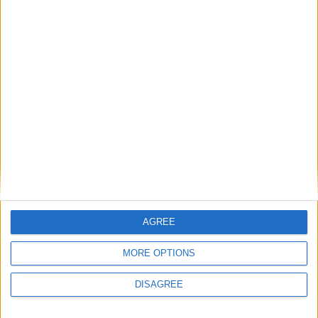
14 Ocak 2025
#7
ilgilendiğin için teşekkür ederim eline emeğine sağlık
Cevapla
sinnerclown
Yönetici
14 Ocak 2025
#8
yamarro' Alıntı:
AGREE
ilgilendiğin için teşekkür ederim eline emeğine sağlık
MORE OPTIONS
Rica ederim
DISAGREE
Cevapla