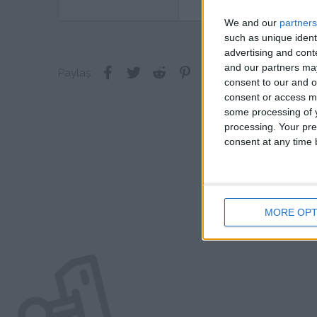
We and our
partners
such as unique ident
advertising and con
and our partners may
Facebook
Twitter
Reddit
Pinterest
Tumblr
WhatsApp
E-posta
Link
Paylaş:
consent to our and o
consent or access m
some processing of y
processing. Your pre
consent at any time b
MORE OPT