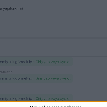
 yapılcak mı?
lenmiş link,görmek için
Giriş yap veya üye ol.
unutmayın.
lenmiş link,görmek için
Giriş yap veya üye ol.
lenmiş link,görmek için
Giriş yap veya üye ol.