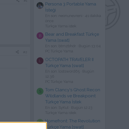
#1
Persona 3 Portable Yama
İsteği
En son: neonunevreni
41 dakika
önce
Türkçe Yama istek
Bear and Breakfast Türkçe
B
Yama [swat]
En son: btmzbhdr
Bugün 13:04
PC Türkçe Yama
#2
OCTOPATH TRAVELER II
L
Türkçe Yama [swat]
En son: lostsword65
Bugün
12:36
PC Türkçe Yama
Tom Clancy's Ghost Recon
S
Wildlands ve Breakpoint
Türkçe Yama İstek
En son: SyKut
Bugün 12:23
Türkçe Yama istek
Homefront: The Revolution
C
Türkçe Yama [swat]