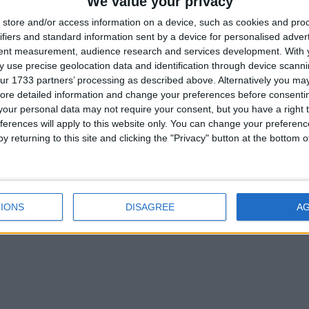
We value your privacy
store and/or access information on a device, such as cookies and pro
Cevap yazmak için giriş y
ifiers and standard information sent by a device for personalised adver
tent measurement, audience research and services development.
With 
 use precise geolocation data and identification through device scanni
ur 1733 partners’ processing as described above. Alternatively you may 
ore detailed information and change your preferences before consenti
our personal data may not require your consent, but you have a right t
ferences will apply to this website only. You can change your preferen
y returning to this site and clicking the "Privacy" button at the bottom
IONS
DISAGREE
A