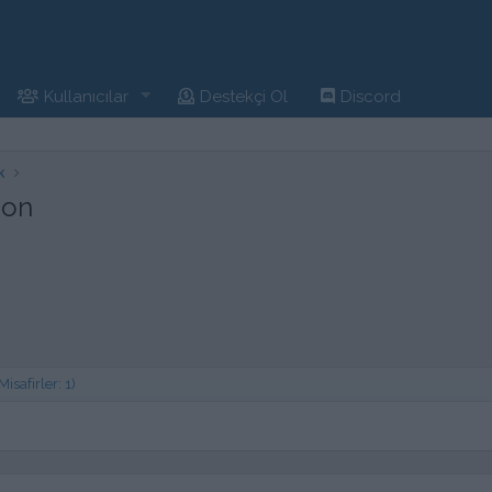
Kullanıcılar
Destekçi Ol
Discord
k
ion
safirler: 1)