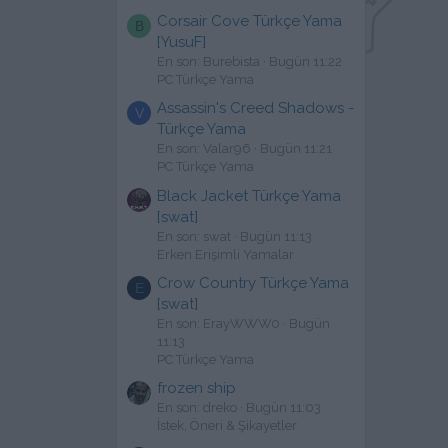
Corsair Cove Türkçe Yama
B
[YusuF]
En son: Burebista
Bugün 11:22
PC Türkçe Yama
Assassin's Creed Shadows -
V
Türkçe Yama
En son: Valar96
Bugün 11:21
PC Türkçe Yama
Black Jacket Türkçe Yama
[swat]
En son: swat
Bugün 11:13
Erken Erişimli Yamalar
Crow Country Türkçe Yama
E
[swat]
En son: ErayWWW0
Bugün
11:13
PC Türkçe Yama
frozen ship
En son: dreko
Bugün 11:03
İstek, Öneri & Şikayetler