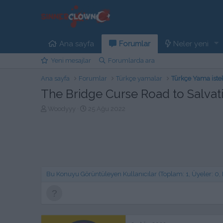
Ana sayfa
Forumlar
Neler yeni
Yeni mesajlar
Forumlarda ara
Ana sayfa
Forumlar
Türkçe yamalar
Türkçe Yama iste
The Bridge Curse Road to Salvat
K
B
Woodyyy
25 Ağu 2022
o
a
n
ş
b
l
u
a
y
n
u
g
b
ı
Bu Konuyu Görüntüleyen Kullanıcılar (Toplam: 1, Üyeler: 0, Mi
a
ç
ş
t
l
a
a
r
t
i