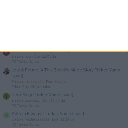
PC Türkçe Yama
OVERKILL's The Walking Dead Türkçe Yama Yayınlandı
A
En son: afterlife98
Dün 23:07 da
PC Türkçe Yama
Dark Days Türkçe Yama Yayınlandı
N
En son: nurijumble
Dün 23:05 da
Yarım Yamalar
Fear & Hunger Türkçe Yama [swat]
R
En son: ruiz
Dün 22:53 da
PC Türkçe Yama
Lost & Found: A This Bed We Made Story Türkçe Yama
[swat]
En son: lostideas75
Dün 22:45 da
Erken Erişimli Yamalar
Hero Siege Türkçe Yama [swat]
T
En son: televole1
Dün 22:43 da
PC Türkçe Yama
Yakuza Kiwami 2 Türkçe Yama [swat]
M
En son: Madaraaaaaaa
Dün 22:23 da
PC Türkçe Yama