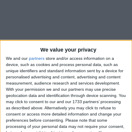
Bu Konuyu Görüntüleyen Kullanıcılar (Toplam: 1, Üyeler: 0, Misafirler: 1)
We value your privacy
We and our
partners
store and/or access information on a
device, such as cookies and process personal data, such as
unique identifiers and standard information sent by a device for
personalised advertising and content, advertising and content
deneme61
D
measurement, audience research and services development.
With your permission we and our partners may use precise
geolocation data and identification through device scanning. You
may click to consent to our and our 1733 partners’ processing
2 Ara 2022
#1
as described above. Alternatively you may click to refuse to
callisto protocol için türkçe yama projesi var mı yada
consent or access more detailed information and change your
düşünülüyor mu?
preferences before consenting.
Please note that some
processing of your personal data may not require your consent,