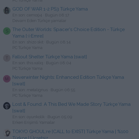
PC Türkçe Yama
GOD OF WAR 1-2 PS3 Türkçe Yama
En son: cemo94
Bugün 08:17
Devam Eden Türkçe yamalar
The Outer Worlds: Spacer's Choice Edition - Türkçe
S
Yama [☆Emre]
En son: shizo skit
Bugün 08:14
PC Türkçe Yama
Fallout Shelter Türkçe Yama [swat]
T
En son: this.xaliq
Bugün 08:04
PC Türkçe Yama
Neverwinter Nights: Enhanced Edition Türkçe Yama
M
[swat]
En son: metalignus
Bugün 06:55
PC Türkçe Yama
Lost & Found: A This Bed We Made Story Türkçe Yama
[swat]
En son: oyunkolik
Bugün 05:09
Erken Erişimli Yamalar
TOKYO GHOUL:re [CALL to EXIST] Türkçe Yama | %100
Türkçe | Ücretsiz