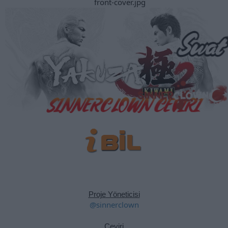
Proje Yöneticisi
@sinnerclown
Çeviri