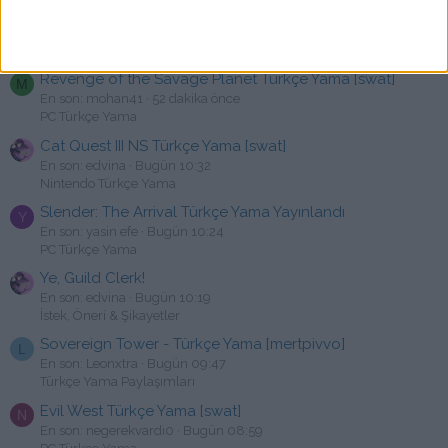
Peace, Death! Türkçe Yama [swat]
K
En son: kardor
39 dakika önce
PC Türkçe Yama
Revenge of the Savage Planet Türkçe Yama [swat]
M
En son: mohan41
52 dakika önce
PC Türkçe Yama
Cat Quest III NS Türkçe Yama [swat]
En son: edvina
Bugün 10:32
Nintendo Türkçe Yama
Slender: The Arrival Türkçe Yama Yayınlandı
Y
En son: yasin efe
Bugün 10:24
PC Türkçe Yama
Ye, Guild Clerk!
En son: edvina
Bugün 10:19
İstek, Öneri & Şikayetler
Sovereign Tower - Türkçe Yama [mertpivvo]
L
En son: Leonxtra
Bugün 09:47
Türkçe Yama Paylaşımları
Evil West Türkçe Yama [swat]
N
En son: negerekvardi0
Bugün 08:59