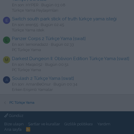
En son: HYPER
Bugün 03:08
Türkçe Yama Paylaşımları
Switch south park stick of truth türkçe yama isteği
E
En son: eren55
Bugün 02:45
Türkçe Yama istek
Panzer Corps 2 Türkçe Yama [swat]
L
En son: lemonada22
Bugün 02:33
PC Türkçe Yama
Darkest Dungeon II: Oblivion Edition Türkçe Yama [swat]
M
En son: Maqa052
Bugün 00:51
PC Türkçe Yama
Soulash 2 Türkçe Yama [swat]
A
En son: AmanBeOnur
Bugün 00:34
Erken Erişimli Yamalar
PC Türkçe Yama
Gündüz
Bize ulaşın
Şartlar ve kurallar
Gizlilik politikası
Yardım
Ana sayfa
R
S