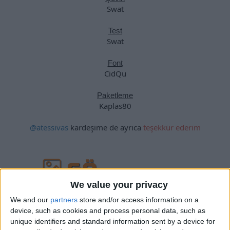
Swat
Test
Swat
Font
CidQu
Paketleme
Kaplas80
@atessivas
kardeşime de ayrıca
teşekkür ederim
We value your privacy
We and our
partners
store and/or access information on a
device, such as cookies and process personal data, such as
unique identifiers and standard information sent by a device for