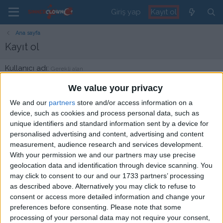
Giriş yap
Kayıt ol
Ana sayfa
Kayıt ol
Kullanıcı adı
Gerekli alan
We value your privacy
We and our
partners
store and/or access information on a
Forumun tüm alanlarında görünecek bir kullanıcı adı belirtiniz.
Kullanıcı adınızı özenle seçmenizi tavsiye ederiz bir daha değiştirilmesi
device, such as cookies and process personal data, such as
söz konusu olmaya bilir!
unique identifiers and standard information sent by a device for
personalised advertising and content, advertising and content
E-posta
Gerekli alan
measurement, audience research and services development.
With your permission we and our partners may use precise
geolocation data and identification through device scanning. You
may click to consent to our and our 1733 partners’ processing
Şifre
Gerekli alan
as described above. Alternatively you may click to refuse to
consent or access more detailed information and change your
Göster
preferences before consenting.
Please note that some
processing of your personal data may not require your consent,