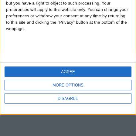
Bir şifre girilmesi zorunludur.
but you have a right to object to such processing. Your
preferences will apply to this website only. You can change your
İnsan doğrulaması
preferences or withdraw your consent at any time by returning
Gerekli alan
to this site and clicking the "Privacy" button at the bottom of the
webpage.
Kaydolarak,
şartlarımızı
ve
gizlilik politikamızı
kabul etmiş
olursunuz.
(Lütfen
6
saniye bekleyin.)
Ana sayfa
AGREE
Gündüz
MORE OPTIONS
Bize ulaşın
Şartlar ve kurallar
Gizlilik politikası
Yardım
Ana sayfa
R
DISAGREE
S
S
Forum software by LaZEnEs™