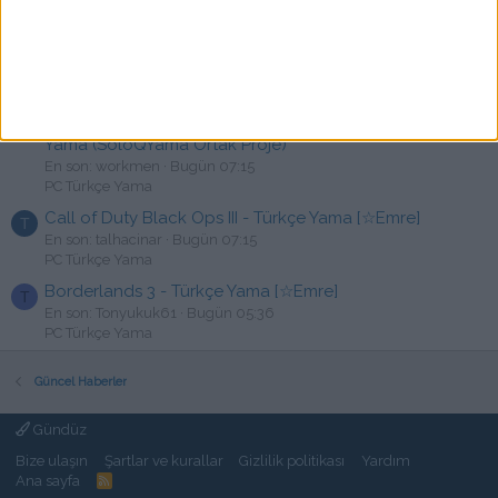
PC Türkçe Yama
Ostranauts YAMA İSTEK
M
En son: Mustafa1987x
Bugün 08:05
İstek, Öneri & Şikayetler
The Dark Pictures Anthology: House of Ashes Türkçe
W
Yama (SoloQYama Ortak Proje)
En son: workmen
Bugün 07:15
PC Türkçe Yama
Call of Duty Black Ops III - Türkçe Yama [☆Emre]
T
En son: talhacinar
Bugün 07:15
PC Türkçe Yama
Borderlands 3 - Türkçe Yama [☆Emre]
T
En son: Tonyukuk61
Bugün 05:36
PC Türkçe Yama
Güncel Haberler
Gündüz
Bize ulaşın
Şartlar ve kurallar
Gizlilik politikası
Yardım
Ana sayfa
R
S