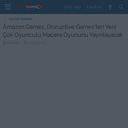
Giriş yap
Kayıt ol
Güncel Haberler
Amazon Games, Disruptive Games'ten Yeni
Çok Oyunculu Macera Oyununu Yayınlayacak
K
B
Selfettin
3 Haz 2022
o
a
n
ş
b
l
u
a
y
n
u
g
b
ı
a
ç
ş
t
l
a
a
r
t
i
a
h
n
i