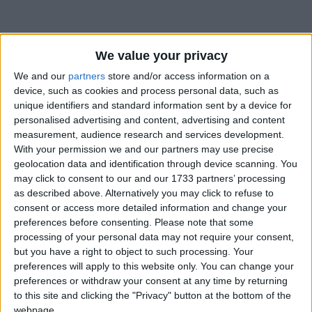
We value your privacy
We and our
partners
store and/or access information on a
device, such as cookies and process personal data, such as
unique identifiers and standard information sent by a device for
personalised advertising and content, advertising and content
Bu Konuyu Görüntüleyen Kullanıcılar (Toplam: 1, Üyeler: 0, Misafirler: 1)
measurement, audience research and services development.
With your permission we and our partners may use precise
geolocation data and identification through device scanning. You
may click to consent to our and our 1733 partners’ processing
as described above. Alternatively you may click to refuse to
Selfettin
consent or access more detailed information and change your
preferences before consenting.
Please note that some
processing of your personal data may not require your consent,
but you have a right to object to such processing. Your
3 Haz 2022
#1
preferences will apply to this website only. You can change your
preferences or withdraw your consent at any time by returning
to this site and clicking the "Privacy" button at the bottom of the
webpage.