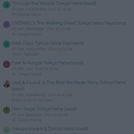
Through the Woods Türkçe Yama [swat]
N
En son: nurijumble
Dün 23:15 da
PC Türkçe Yama
OVERKILL's The Walking Dead Türkçe Yama Yayınlandı
A
En son: afterlife98
Dün 23:07 da
PC Türkçe Yama
Dark Days Türkçe Yama Yayınlandı
N
En son: nurijumble
Dün 23:05 da
Yarım Yamalar
Fear & Hunger Türkçe Yama [swat]
R
En son: ruiz
Dün 22:53 da
PC Türkçe Yama
Lost & Found: A This Bed We Made Story Türkçe Yama
[swat]
En son: lostideas75
Dün 22:45 da
Erken Erişimli Yamalar
Hero Siege Türkçe Yama [swat]
T
En son: televole1
Dün 22:43 da
PC Türkçe Yama
Yakuza Kiwami 2 Türkçe Yama [swat]
M