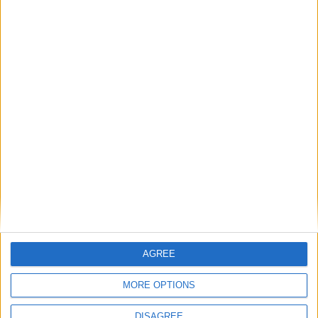
28 Eki 2023
#7
ocean' Alıntı:
Elinize sağlık çok iyi beklenen bir yamaydı. Sinnerclown farkı
Lone ranger farkı
Cevapla
T
AliMetin@Açık Mavi
,
Lone Ranger
ve
ocean
e
p
k
samsam
i
S
l
e
r
:
7 Kas 2023
#8
AGREE
teşekkürler
MORE OPTIONS
Cevapla
DISAGREE