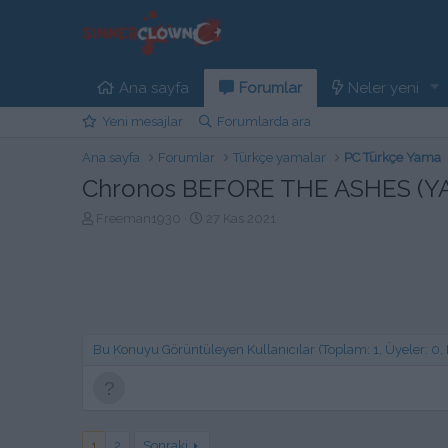
Ana sayfa
Forumlar
Neler yeni
Yeni mesajlar
Forumlarda ara
Ana sayfa
Forumlar
Türkçe yamalar
PC Türkçe Yama
Chronos BEFORE THE ASHES (Y
K
B
Freeman1930
27 Kas 2021
o
a
n
ş
b
l
u
a
y
n
u
g
b
ı
Bu Konuyu Görüntüleyen Kullanıcılar (Toplam: 1, Üyeler: 0, Mi
a
ç
ş
t
l
a
a
r
t
i
1
2
Sonraki