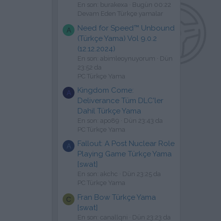
En son: burakexa
Bugün 00:22
Devam Eden Türkçe yamalar
Need for Speed™ Unbound
A
(Türkçe Yama) Vol 9.0.2
(12.12.2024)
En son: abimleoynuyorum
Dün
23:52 da
PC Türkçe Yama
Kingdom Come:
A
Deliverance Tüm DLC'ler
Dahil Türkçe Yama
En son: apo89
Dün 23:43 da
PC Türkçe Yama
Fallout: A Post Nuclear Role
A
Playing Game Türkçe Yama
[swat]
En son: akchc
Dün 23:25 da
PC Türkçe Yama
Fran Bow Türkçe Yama
C
[swat]
En son: canallqni
Dün 23:23 da