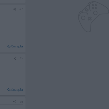
#6
Cevapla
#7
Cevapla
#8