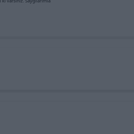
i ki varsınız. Saygılarımla