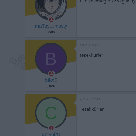
Elinize emeğinize sağlık. İy
maffay__musty
Kalfa
28 Ara 2021
B
teşekkürler
bfk06
Çırak
5 Ocak 2022
C
Teşekkürler
cnrynl91