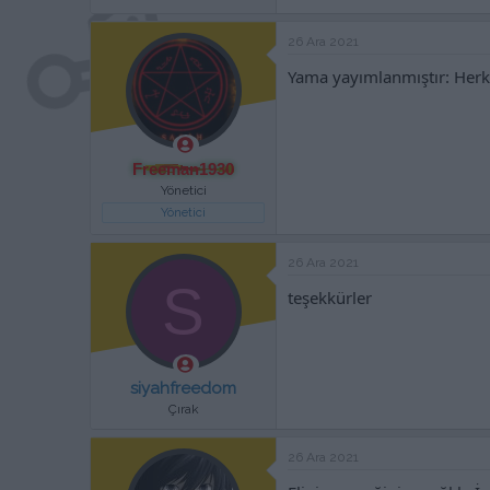
26 Ara 2021
Yama yayımlanmıştır: Herke
Freeman1930
Yönetici
Yönetici
26 Ara 2021
S
teşekkürler
siyahfreedom
Çırak
26 Ara 2021