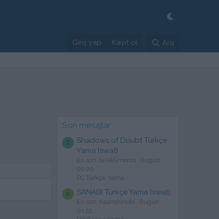
Giriş yap
Kayıt ol
Ara
Son mesajlar
Shadows of Doubt Türkçe
T
Yama [swat]
En son: taraklimortis
Bugün
02:20
PC Türkçe Yama
SANABI Türkçe Yama [swat]
K
En son: Kaanshinobi
Bugün
01:51