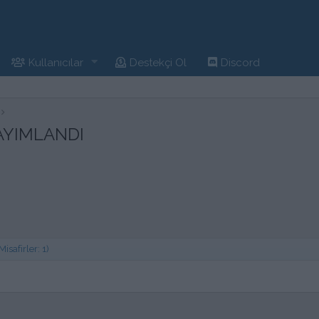
Kullanıcılar
Destekçi Ol
Discord
AYIMLANDI
safirler: 1)