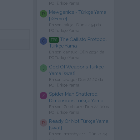
PC Türkçe Yama
Mewgenics - Türkçe Yama
R
[☆Emre]
En son: rakija
Dün 22:54 da
PC Türkçe Yama
The Callisto Protocol
TPS
C
Türkçe Yama
En son: cansux
Dün 22:34 da
PC Türkçe Yama
God Of Weapons Türkçe
J
Yama [swat]
En son: Jivago
Dün 22:20 da
PC Türkçe Yama
Spider-Man Shattered
Z
Dimensions Türkçe Yama
En son: Zelphium
Dün 22:00 da
PC Türkçe Yama
Ready Or Not Türkçe Yama
R
[swat]
En son: rmznbykl11
Dün 21:44
da