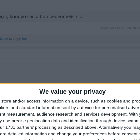
için, konuyu sağ alttan beğenmelisiniz.
Moderatör tarafında düz
32
ve 14 diğerleri
We value your privacy
store and/or access information on a device, such as cookies and pro
ifiers and standard information sent by a device for personalised adver
tent measurement, audience research and services development.
With 
 use precise geolocation data and identification through device scanni
ur 1731 partners’ processing as described above. Alternatively you may 
ore detailed information and change your preferences before consenti