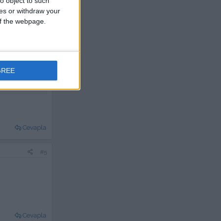
o object to such
ces or withdraw your
 of the webpage.
Cevapla
#4
GREE
Cevapla
#5
Cevapla