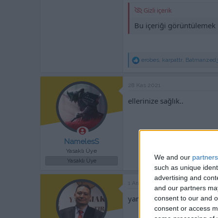
Gizli içerik
Bu içeriği görüntülemek 
T
erobes
,
karpattr
,
Batmanzed
e
p
k
28 Kas 2021
i
l
ellerinize sağlık..
e
r
:
NamelesS
Yasaklı Üye
We and our
partners
Yasaklı Üye
such as unique ident
advertising and con
1 Ara 2021
and our partners may
yamalarınız ücretsiz mi?
consent to our and o
consent or access m