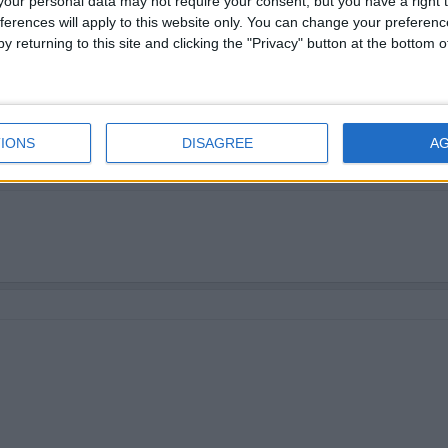
our personal data may not require your consent, but you have a right t
ferences will apply to this website only. You can change your preferen
y returning to this site and clicking the "Privacy" button at the bottom
IONS
DISAGREE
A