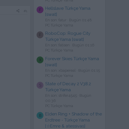
PC Türkçe Yama
Hellslave Türkçe Yama
F
#1
[swat]
En son: fatur
Bugün 01:48
PC Türkçe Yama
RoboCop: Rogue City
F
Türkçe Yama [swat]
En son: fatisen
Bugün 01:16
PC Türkçe Yama
Forever Skies Türkçe Yama
X
[swat]
En son: xbapereal
Bugün 01:15
PC Türkçe Yama
State of Decay 2 V38.2
S
Türkçe Yama
En son: strifer4545
Bugün
00:36
PC Türkçe Yama
Elden Ring + Shadow of the
B
Erdtree - Türkçe Yama
[☆Emre & atessivas]