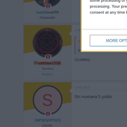
some processing of y
processing. Your pre
consent at any time b
lostideas75
Moderatör
2 Ara 2021
MORE OPT
lostideas75' Alıntı:
yamalarınız ücretsiz mi?
Ücretsiz
Freeman1930
Yönetici
Yönetici
5 Ara 2021
S
On numara 5 yıldız
sampiyon123
Çaylak