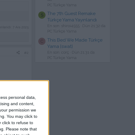
PC Türkçe Yama
The 7th Guest Remake
S
Türkçe Yama Yayınlandı
En son: shiroi4555
Dün 21:32 da
enlendi:
7 Ara 2025
PC Türkçe Yama
This Bed We Made Türkçe
C
Yama {swat}
En son: corç
Dün 21:31 da
#2
PC Türkçe Yama
cess personal data,
Cevapla
tising and content,
your permission we
#3
ng. You may click to
click to refuse to
ng.
Please note that