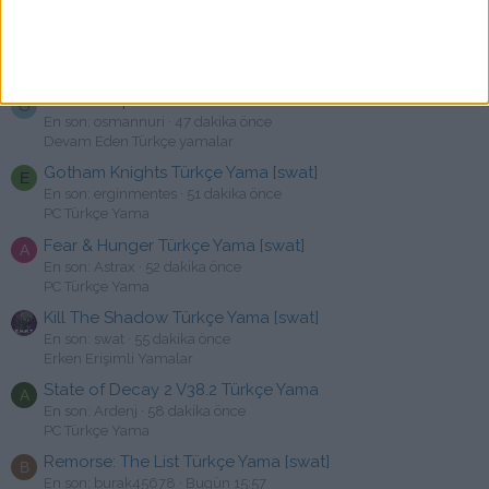
Dragonkin: The Banished Türkçe Yama [swat]
M
En son: mehasc
44 dakika önce
PC Türkçe Yama
Suicide Squad Tr Yama
O
En son: osmannuri
47 dakika önce
Devam Eden Türkçe yamalar
Gotham Knights Türkçe Yama [swat]
E
En son: erginmentes
51 dakika önce
PC Türkçe Yama
Fear & Hunger Türkçe Yama [swat]
A
En son: Astrax
52 dakika önce
PC Türkçe Yama
Kill The Shadow Türkçe Yama [swat]
En son: swat
55 dakika önce
Erken Erişimli Yamalar
State of Decay 2 V38.2 Türkçe Yama
A
En son: Ardenj
58 dakika önce
PC Türkçe Yama
Remorse: The List Türkçe Yama [swat]
B
En son: burak45678
Bugün 15:57