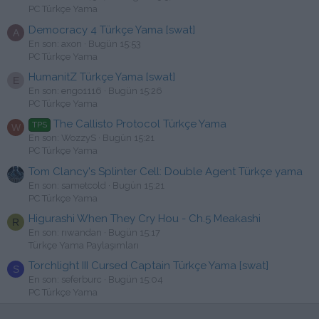
PC Türkçe Yama
Democracy 4 Türkçe Yama [swat]
A
En son: axon
Bugün 15:53
PC Türkçe Yama
HumanitZ Türkçe Yama [swat]
E
En son: engo1116
Bugün 15:26
PC Türkçe Yama
The Callisto Protocol Türkçe Yama
TPS
W
En son: WozzyS
Bugün 15:21
PC Türkçe Yama
Tom Clancy's Splinter Cell: Double Agent Türkçe yama
En son: sametcold
Bugün 15:21
PC Türkçe Yama
Higurashi When They Cry Hou - Ch.5 Meakashi
R
En son: rıwandan
Bugün 15:17
Türkçe Yama Paylaşımları
Torchlight III Cursed Captain Türkçe Yama [swat]
S
En son: seferburc
Bugün 15:04
PC Türkçe Yama