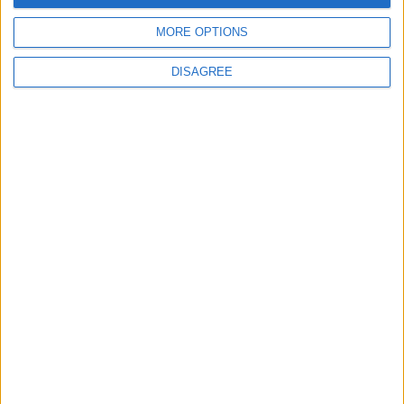
teşekkürler
MORE OPTIONS
Cevapla
DISAGREE
muratmkaya
M
4 Ağu 2023
#11
emeğinize sağlık teşekkür ederim
Cevapla
Yolcu1975
Y
7 Ocak 2024
#12
-------