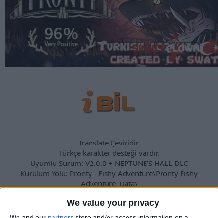
Translate Çeviridir.
Türkçe karakter desteği vardır.
Uyumlu Sürüm: V2.0.0 + NEPTUNE’S HALL DLC
Kurulum Yolu: Pronty - Fishy Adventure\Pronty Fishy
Adventure_Data\
We value your privacy
We and our
partners
store and/or access information on a