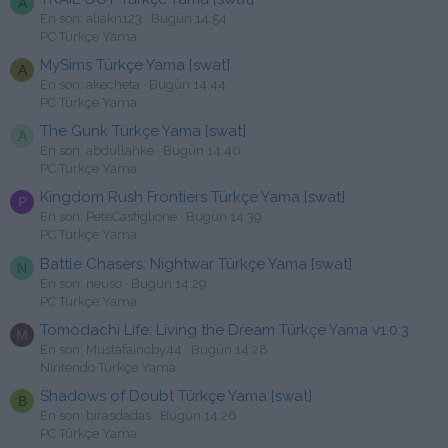
A
En son: aliakn123
Bugün 14:54
PC Türkçe Yama
MySims Türkçe Yama [swat]
A
En son: akecheta
Bugün 14:44
PC Türkçe Yama
The Gunk Türkçe Yama [swat]
A
En son: abdullahke
Bugün 14:40
PC Türkçe Yama
Kingdom Rush Frontiers Türkçe Yama [swat]
P
En son: PeteCastiglione
Bugün 14:39
PC Türkçe Yama
Battle Chasers: Nightwar Türkçe Yama [swat]
N
En son: neuso
Bugün 14:29
PC Türkçe Yama
Tomodachi Life: Living the Dream Türkçe Yama v1.0.3
M
En son: Mustafaincby44
Bugün 14:28
Nintendo Türkçe Yama
Shadows of Doubt Türkçe Yama [swat]
B
En son: birasdadas
Bugün 14:26
PC Türkçe Yama