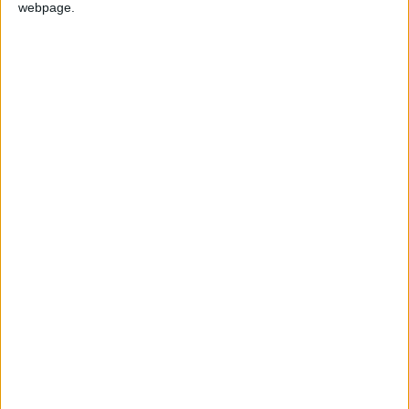
webpage.
Swat
Paketleme
Noob