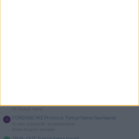
Wall World Türkçe Yama [swat]
En son: gothic40
7 dakika önce
PC Türkçe Yama
Assassin's Creed Black Flag Resynced - Türkçe Yama
A
[☆Emre]
En son: asdasdsafg
18 dakika önce
PC Türkçe Yama
Uncanny Tales: The Watcher Türkçe Yama [swat]
A
En son: Asln9416
32 dakika önce
Erken Erişimli Yamalar
Yakuza Kiwami 2 Türkçe Yama [swat]
A
En son: artikoray
33 dakika önce
PC Türkçe Yama
Banishers: Ghosts of New Eden - Türkçe Yama [☆Emre]
N
En son: Najxt
36 dakika önce
PC Türkçe Yama
FORENSIC.M.E.Protocol Türkçe Yama Yayınlandı
A
En son: Asln9416
41 dakika önce
Erken Erişimli Yamalar
TRAIL OUT Türkçe Yama [swat]