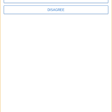
Cevapla
DISAGREE
ovarlord
15 Tem 2022
#9
yıllar geçti ama olsun . Belki bir gün oynarız. Elinize sağlık.
Cevapla
Muhammed
M
15 Tem 2022
#10
teşekkürler
Cevapla