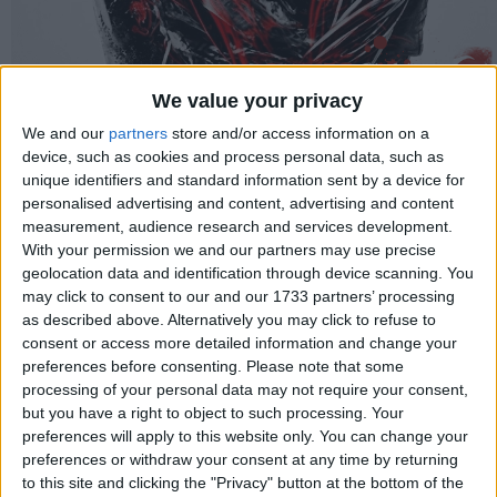
We value your privacy
We and our
partners
store and/or access information on a
device, such as cookies and process personal data, such as
unique identifiers and standard information sent by a device for
personalised advertising and content, advertising and content
measurement, audience research and services development.
With your permission we and our partners may use precise
geolocation data and identification through device scanning. You
Proje Yöneticisi
Swat
may click to consent to our and our 1733 partners’ processing
as described above. Alternatively you may click to refuse to
consent or access more detailed information and change your
Çeviri
preferences before consenting.
Please note that some
Swat
processing of your personal data may not require your consent,
but you have a right to object to such processing. Your
Türkçe Font
preferences will apply to this website only. You can change your
Swat
preferences or withdraw your consent at any time by returning
to this site and clicking the "Privacy" button at the bottom of the
Test