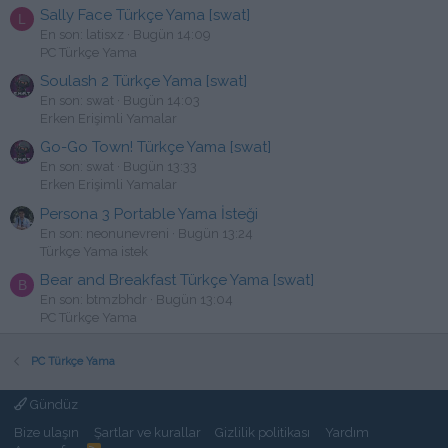
Sally Face Türkçe Yama [swat]
L
En son: latisxz
Bugün 14:09
PC Türkçe Yama
Soulash 2 Türkçe Yama [swat]
En son: swat
Bugün 14:03
Erken Erişimli Yamalar
Go-Go Town! Türkçe Yama [swat]
En son: swat
Bugün 13:33
Erken Erişimli Yamalar
Persona 3 Portable Yama İsteği
En son: neonunevreni
Bugün 13:24
Türkçe Yama istek
Bear and Breakfast Türkçe Yama [swat]
B
En son: btmzbhdr
Bugün 13:04
PC Türkçe Yama
PC Türkçe Yama
Gündüz
Bize ulaşın
Şartlar ve kurallar
Gizlilik politikası
Yardım