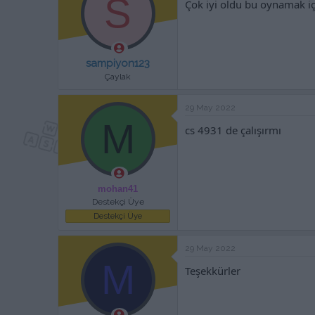
S
Çok iyi oldu bu oynamak i
sampiyon123
Çaylak
29 May 2022
M
cs 4931 de çalışırmı
mohan41
Destekçi Üye
Destekçi Üye
29 May 2022
M
Teşekkürler