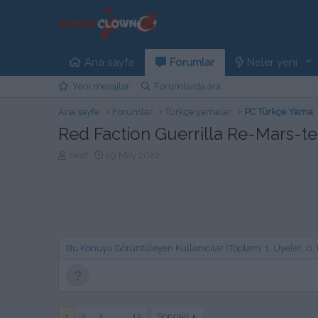
Ana sayfa
Forumlar
Neler yeni
Yeni mesajlar
Forumlarda ara
Ana sayfa
Forumlar
Türkçe yamalar
PC Türkçe Yama
Red Faction Guerrilla Re-Mars-t
K
B
swat
29 May 2022
o
a
n
ş
b
l
u
a
y
n
u
g
b
ı
Bu Konuyu Görüntüleyen Kullanıcılar (Toplam: 1, Üyeler: 0, Mi
a
ç
ş
t
l
a
a
r
t
i
1
2
3
…
13
Sonraki