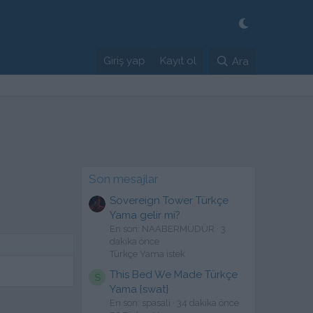
Giriş yap
Kayıt ol
Ara
Son mesajlar
Sovereign Tower Türkçe
Yama gelir mi?
En son: NAABERMÜDÜR
3
dakika önce
Türkçe Yama istek
This Bed We Made Türkçe
S
Yama {swat}
En son: spasali
34 dakika önce