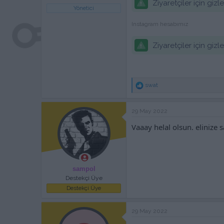
Ziyaretçiler için giz
Yönetici
Instagram hesabımız
Ziyaretçiler için giz
T
swat
e
p
k
29 May 2022
i
l
Vaaay helal olsun. elinize
e
r
:
sampol
Destekçi Üye
Destekçi Üye
29 May 2022