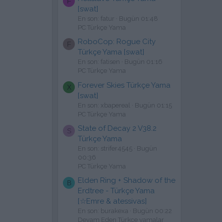
F
[swat]
En son: fatur
Bugün 01:48
PC Türkçe Yama
RoboCop: Rogue City
F
Türkçe Yama [swat]
En son: fatisen
Bugün 01:16
PC Türkçe Yama
Forever Skies Türkçe Yama
X
[swat]
En son: xbapereal
Bugün 01:15
PC Türkçe Yama
State of Decay 2 V38.2
S
Türkçe Yama
En son: strifer4545
Bugün
00:36
PC Türkçe Yama
Elden Ring + Shadow of the
B
Erdtree - Türkçe Yama
[☆Emre & atessivas]
En son: burakexa
Bugün 00:22
Devam Eden Türkçe yamalar