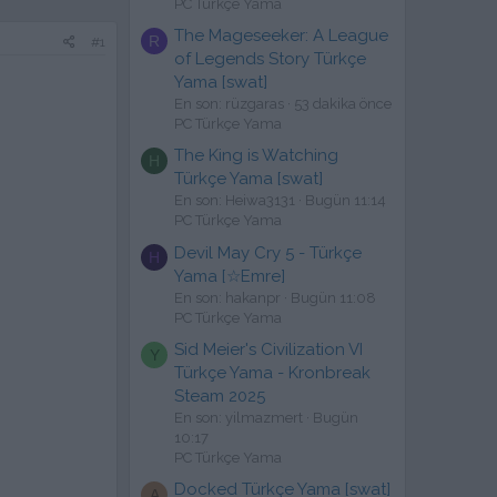
PC Türkçe Yama
The Mageseeker: A League
R
#1
of Legends Story Türkçe
Yama [swat]
En son: rüzgaras
53 dakika önce
PC Türkçe Yama
The King is Watching
H
Türkçe Yama [swat]
En son: Heiwa3131
Bugün 11:14
PC Türkçe Yama
Devil May Cry 5 - Türkçe
H
Yama [☆Emre]
En son: hakanpr
Bugün 11:08
PC Türkçe Yama
Sid Meier's Civilization VI
Y
Türkçe Yama - Kronbreak
Steam 2025
En son: yilmazmert
Bugün
10:17
PC Türkçe Yama
Docked Türkçe Yama [swat]
A