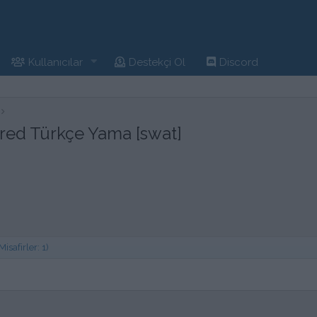
Kullanıcılar
Destekçi Ol
Discord
ered Türkçe Yama [swat]
safirler: 1)