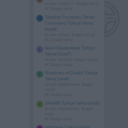
En son: ASSALYT
Bugün 06:53
PC Türkçe Yama
Starship Troopers: Terran
S
Command Türkçe Yama
[swat]
En son: schutz
Bugün 06:35
PC Türkçe Yama
Island Beekeeper Türkçe
L
Yama [YusuF]
En son: lazrail53
Bugün 05:48
PC Türkçe Yama
Shadows of Doubt Türkçe
T
Yama [swat]
En son: taraklimortis
Bugün
02:20
PC Türkçe Yama
SANABI Türkçe Yama [swat]
K
En son: Kaanshinobi
Bugün
01:51
PC Türkçe Yama
Hellslave Türkçe Yama