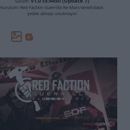
v1.0 cs:4450 (Update 7)
Sürüm:
Kurulum: Red Faction Guerrilla Re-Mars-tered\data\
yedek almayı unutmayın