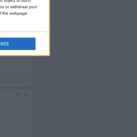
o object to such
ces or withdraw your
 of the webpage.
GREE
#2