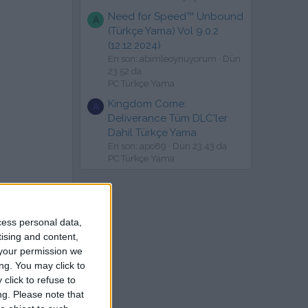
Need for Speed™ Unbound
A
(Türkçe Yama) Vol 9.0.2
(12.12.2024)
En son: abimleoynuyorum
Dün
23:52 da
PC Türkçe Yama
Kingdom Come:
A
Deliverance Tüm DLC'ler
Dahil Türkçe Yama
En son: apo89
Dün 23:43 da
PC Türkçe Yama
cess personal data,
tising and content,
your permission we
ng. You may click to
click to refuse to
ng.
Please note that