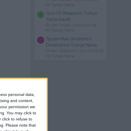
PC Türkçe Yama
God Of Weapons Türkçe
J
Yama [swat]
En son: Jivago
Dün 22:20 da
PC Türkçe Yama
Spider-Man Shattered
Z
Dimensions Türkçe Yama
En son: Zelphium
Dün 22:00 da
PC Türkçe Yama
cess personal data,
tising and content,
your permission we
ng. You may click to
click to refuse to
ng.
Please note that