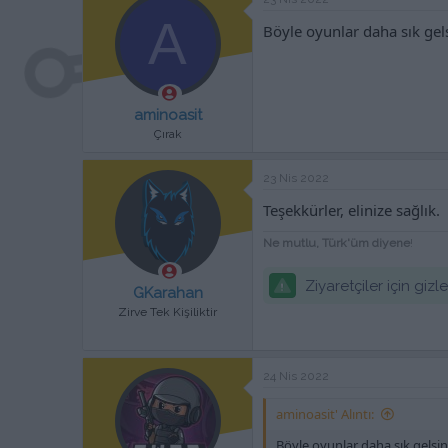
A
Böyle oyunlar daha sık gel
aminoasit
Çırak
23 Nis 2022
Teşekkürler, elinize sağlık.
Ne mutlu, Türk'üm diyene
!
Ziyaretçiler için giz
GKarahan
Zirve Tek Kişiliktir
24 Nis 2022
aminoasit' Alıntı:
Böyle oyunlar daha sık gelsin