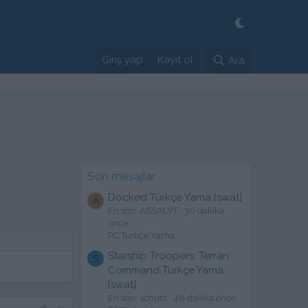
Giriş yap
Kayıt ol
Ara
Son mesajlar
Docked Türkçe Yama [swat]
A
En son: ASSALYT
30 dakika
önce
PC Türkçe Yama
Starship Troopers: Terran
S
Command Türkçe Yama
[swat]
En son: schutz
48 dakika önce