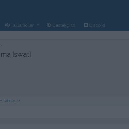
Kullanıcılar
Destekçi Ol
Discord
ama [swat]
safirler: 1)