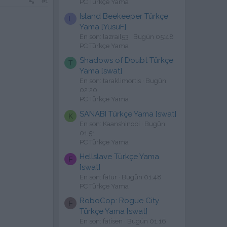
#1
PC Türkçe Yama
Island Beekeeper Türkçe
L
Yama [YusuF]
En son: lazrail53
Bugün 05:48
PC Türkçe Yama
Shadows of Doubt Türkçe
T
Yama [swat]
En son: taraklimortis
Bugün
02:20
PC Türkçe Yama
SANABI Türkçe Yama [swat]
K
En son: Kaanshinobi
Bugün
01:51
PC Türkçe Yama
Hellslave Türkçe Yama
F
[swat]
En son: fatur
Bugün 01:48
PC Türkçe Yama
RoboCop: Rogue City
F
Türkçe Yama [swat]
En son: fatisen
Bugün 01:16