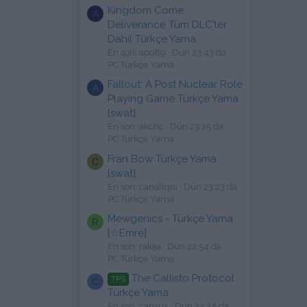
Kingdom Come:
A
Deliverance Tüm DLC'ler
Dahil Türkçe Yama
En son: apo89
Dün 23:43 da
PC Türkçe Yama
Fallout: A Post Nuclear Role
A
Playing Game Türkçe Yama
[swat]
En son: akchc
Dün 23:25 da
PC Türkçe Yama
Fran Bow Türkçe Yama
C
[swat]
En son: canallqni
Dün 23:23 da
PC Türkçe Yama
Mewgenics - Türkçe Yama
R
[☆Emre]
En son: rakija
Dün 22:54 da
PC Türkçe Yama
The Callisto Protocol
TPS
C
Türkçe Yama
En son: cansux
Dün 22:34 da