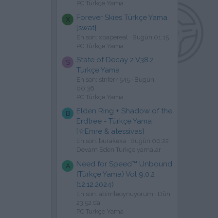
PC Türkçe Yama
Forever Skies Türkçe Yama
X
[swat]
En son: xbapereal
Bugün 01:15
PC Türkçe Yama
State of Decay 2 V38.2
S
Türkçe Yama
En son: strifer4545
Bugün
00:36
PC Türkçe Yama
Elden Ring + Shadow of the
B
Erdtree - Türkçe Yama
[☆Emre & atessivas]
En son: burakexa
Bugün 00:22
Devam Eden Türkçe yamalar
Need for Speed™ Unbound
A
(Türkçe Yama) Vol 9.0.2
(12.12.2024)
En son: abimleoynuyorum
Dün
23:52 da
PC Türkçe Yama