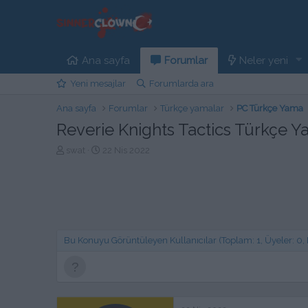
Ana sayfa
Forumlar
Neler yeni
Yeni mesajlar
Forumlarda ara
Ana sayfa
Forumlar
Türkçe yamalar
PC Türkçe Yama
Reverie Knights Tactics Türkçe Y
K
B
swat
22 Nis 2022
o
a
n
ş
b
l
u
a
y
n
u
g
b
ı
Bu Konuyu Görüntüleyen Kullanıcılar (Toplam: 1, Üyeler: 0, Mi
a
ç
ş
t
l
a
a
r
t
i