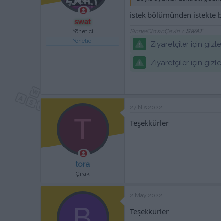
istek bölümünden istekte b
swat
Yönetici
SinnerClownÇeviri
/
SWAT
Yönetici
Ziyaretçiler için giz
Ziyaretçiler için giz
27 Nis 2022
T
Teşekkürler
tora
Çırak
2 May 2022
B
Teşekkürler