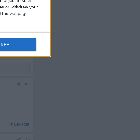
o object to such
ces or withdraw your
 of the webpage.
GREE
#2
Cevapla
#3