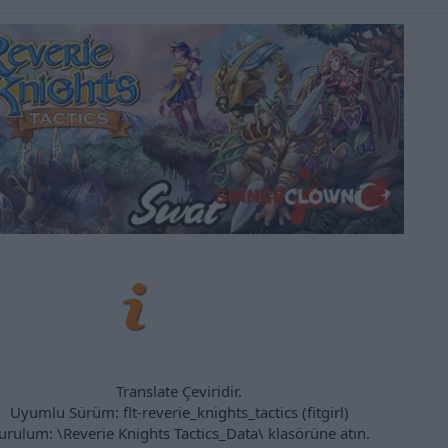
Translate Çeviridir.
Uyumlu Sürüm: flt-reverie_knights_tactics (fitgirl)
urulum: \Reverie Knights Tactics_Data\ klasörüne atın.