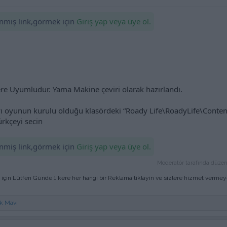
lenmiş link,görmek için
Giriş yap veya üye ol.
e Uyumludur. Yama Makine çeviri olarak hazırlandı.
yı oyunun kurulu olduğu klasördeki “Roady Life\RoadyLife\Content
ürkçeyi secin
lenmiş link,görmek için
Giriş yap veya üye ol.
Moderatör tarafında düzen
 için Lütfen Günde 1 kere her hangi bir Reklama tiklayin ve sizlere hizmet verm
k Mavi