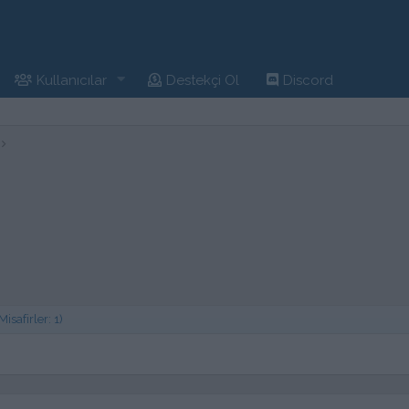
Kullanıcılar
Destekçi Ol
Discord
safirler: 1)