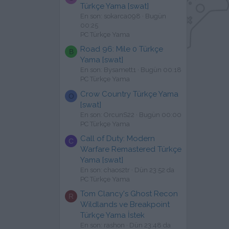
Türkçe Yama [swat]
En son: sokarca098
Bugün
00:25
PC Türkçe Yama
Road 96: Mile 0 Türkçe
B
Yama [swat]
En son: Bysamett1
Bugün 00:18
PC Türkçe Yama
Crow Country Türkçe Yama
O
[swat]
En son: OrcunS22
Bugün 00:00
PC Türkçe Yama
Call of Duty: Modern
C
Warfare Remastered Türkçe
Yama [swat]
En son: chaos2tr
Dün 23:52 da
PC Türkçe Yama
Tom Clancy's Ghost Recon
R
Wildlands ve Breakpoint
Türkçe Yama İstek
En son: rashon
Dün 23:48 da