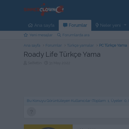
Ana sayfa
Forumlar
Neler yeni
Yeni mesajlar
Forumlarda ara
Ana sayfa
Forumlar
Türkçe yamalar
PC Türkçe Yama
Roady Life Türkçe Yama
K
B
Selfettin
31 May 2022
o
a
n
ş
b
l
u
a
y
n
u
g
b
ı
Bu Konuyu Görüntüleyen Kullanıcılar (Toplam: 1, Üyeler: 0, Mi
a
ç
ş
t
l
a
a
r
t
i