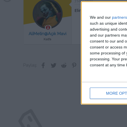
7 May 2023
i
l
Eline sağlık.
e
We and our
partners
r
:
such as unique ident
advertising and con
AliMetin@Açık Mavi
and our partners may
Kalfa
consent to our and o
consent or access m
some processing of y
processing. Your pre
Facebook
Twitter
Reddit
Pinterest
Tumblr
WhatsApp
E-posta
Link
consent at any time b
Paylaş:
MORE OPT