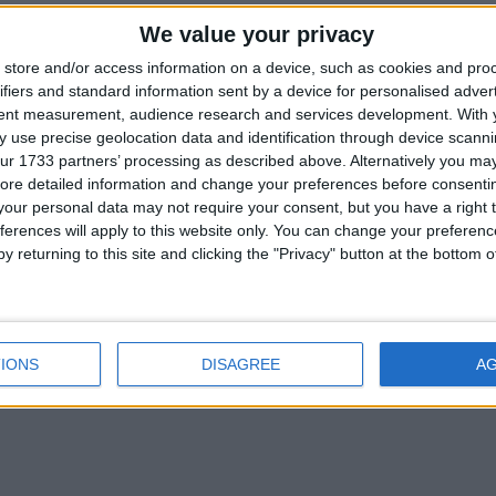
We value your privacy
store and/or access information on a device, such as cookies and pro
ifiers and standard information sent by a device for personalised adver
tent measurement, audience research and services development.
With 
 use precise geolocation data and identification through device scanni
ur 1733 partners’ processing as described above. Alternatively you may 
ore detailed information and change your preferences before consenti
Cevap yazmak için giriş y
our personal data may not require your consent, but you have a right t
ferences will apply to this website only. You can change your preferen
y returning to this site and clicking the "Privacy" button at the bottom
IONS
DISAGREE
A