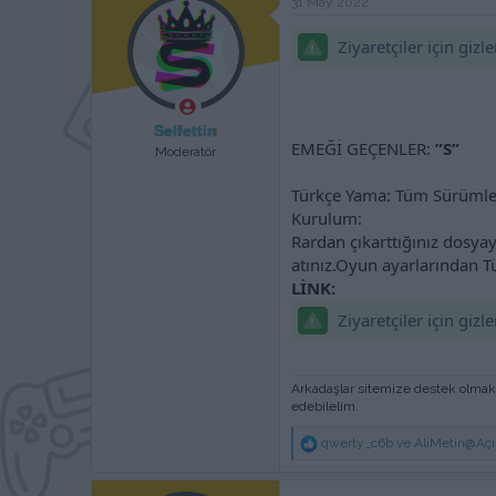
31 May 2022
a
h
n
i
Ziyaretçiler için giz
Selfettin
EMEĞİ GEÇENLER:
”S”
Moderatör
Türkçe Yama: Tüm Sürümler
Kurulum:
Rardan çıkarttığınız dosya
atınız.Oyun ayarlarından T
LİNK:
Ziyaretçiler için giz
Arkadaşlar sitemize destek olmak
edebilelim.
T
qwerty_c6b
ve
AliMetin@Açı
e
p
k