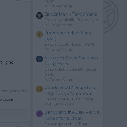
#1
05:36
PC Türkçe Yama
Spider-Man 3 Türkçe Yama
En son: oyunkolik
Bugün 05:01
PC Türkçe Yama
Prototype Türkçe Yama
T
[swat]
En son: tablolu
Bugün 03:54
PC Türkçe Yama
Assassin's Creed Shadows -
D
” içine
Türkçe Yama
En son: darthwader123
Bugün
03:41
PC Türkçe Yama
Condemned 2: Bloodshot
S
lendi:
31 May 2022
(PS3) Türkçe Yama [swat]
En son: Shelob
Bugün 02:40
eye devam
PS4 Türkçe Yama
Bendy and the Dark Revival
Q
Türkçe Yama [swat]
En son: qweasd123
Bugün