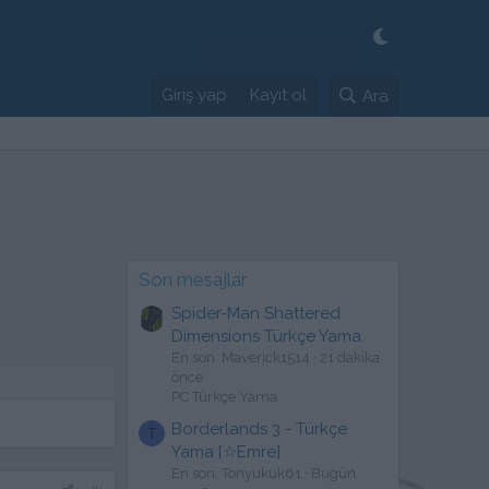
Giriş yap
Kayıt ol
Ara
Son mesajlar
Spider-Man Shattered
Dimensions Türkçe Yama
En son: Maverick1514
21 dakika
önce
PC Türkçe Yama
Borderlands 3 - Türkçe
T
Yama [☆Emre]
En son: Tonyukuk61
Bugün