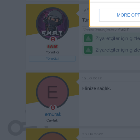
19 Eki 2022
MORE OPT
Türkçe Yama SnowRunner 
SinnerClownÇeviri
/
SWAT
Ziyaretçiler için giz
swat
Ziyaretçiler için giz
Yönetici
Yönetici
19 Eki 2022
E
Elinize sağlık.
emurat
Çaylak
20 Eki 2022