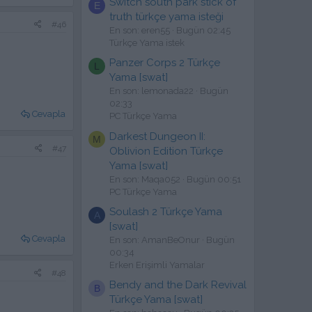
Switch south park stick of
E
truth türkçe yama isteği
#46
En son: eren55
Bugün 02:45
Türkçe Yama istek
Panzer Corps 2 Türkçe
L
Yama [swat]
En son: lemonada22
Bugün
02:33
Cevapla
PC Türkçe Yama
Darkest Dungeon II:
M
#47
Oblivion Edition Türkçe
Yama [swat]
En son: Maqa052
Bugün 00:51
PC Türkçe Yama
Soulash 2 Türkçe Yama
A
[swat]
Cevapla
En son: AmanBeOnur
Bugün
00:34
Erken Erişimli Yamalar
#48
Bendy and the Dark Revival
B
Türkçe Yama [swat]