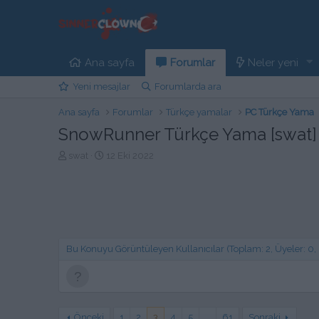
Ana sayfa
Forumlar
Neler yeni
Yeni mesajlar
Forumlarda ara
Ana sayfa
Forumlar
Türkçe yamalar
PC Türkçe Yama
SnowRunner Türkçe Yama [swat] 
K
B
swat
12 Eki 2022
o
a
n
ş
b
l
u
a
y
n
u
g
b
ı
Bu Konuyu Görüntüleyen Kullanıcılar (Toplam: 2, Üyeler: 0, M
a
ç
ş
t
l
a
a
r
t
i
Önceki
1
2
3
4
5
…
61
Sonraki