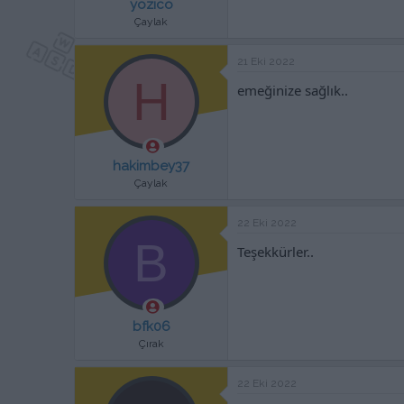
yozico
Çaylak
21 Eki 2022
H
emeğinize sağlık..
hakimbey37
Çaylak
22 Eki 2022
B
Teşekkürler..
bfk06
Çırak
22 Eki 2022