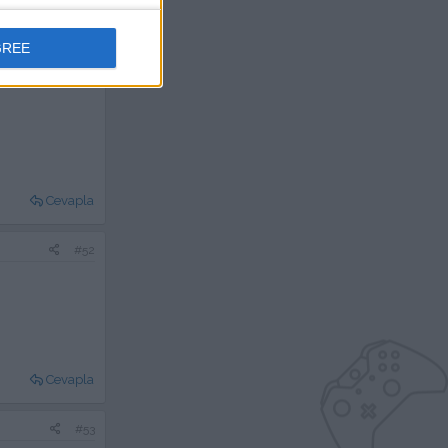
#51
GREE
Cevapla
#52
Cevapla
#53