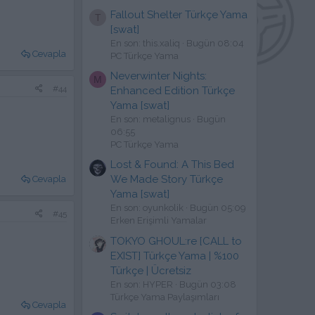
Fallout Shelter Türkçe Yama
T
[swat]
En son: this.xaliq
Bugün 08:04
Cevapla
PC Türkçe Yama
Neverwinter Nights:
M
#44
Enhanced Edition Türkçe
Yama [swat]
En son: metalignus
Bugün
06:55
PC Türkçe Yama
Lost & Found: A This Bed
We Made Story Türkçe
Cevapla
Yama [swat]
En son: oyunkolik
Bugün 05:09
#45
Erken Erişimli Yamalar
TOKYO GHOUL:re [CALL to
EXIST] Türkçe Yama | %100
Türkçe | Ücretsiz
En son: HYPER
Bugün 03:08
Türkçe Yama Paylaşımları
Cevapla