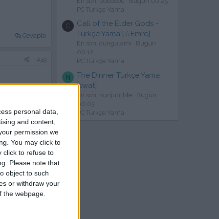
En son: bobooou
Bugün 00:25
PC Türkçe Yama
Call of the Elder Gods -
C
Türkçe Yama [☆Emre]
Cevapla
En son: cungulami
Bugün
00:12
#49
PC Türkçe Yama
The Dinner Türkçe Yama
N
[swat]
En son: nurijumble
Bugün
00:03
cess personal data,
PC Türkçe Yama
tising and content,
Cevapla
your permission we
ng. You may click to
#50
click to refuse to
ng.
Please note that
o object to such
ces or withdraw your
 of the webpage.
Cevapla