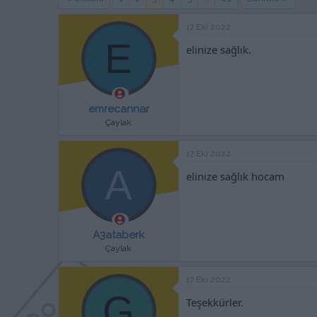
a
h
n
i
17 Eki 2022
E
elinize sağlık.
emrecannar
Çaylak
17 Eki 2022
A
elinize sağlık hocam
A3ataberk
Çaylak
17 Eki 2022
G
Teşekkürler.