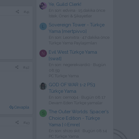
Ye, Guild Clerk!
En son: edvina
15 dakika önce
#41
İstek, Öneri & Şikayetler
Sovereign Tower - Türkçe
L
Yama [mertpivvo]
En son: Leonxtra
47 dakika önce
Türkçe Yama Paylaşımları
Evil West Türkçe Yama
N
[swat]
En son: negerekvardi0
Bugün
#42
08:59
PC Türkçe Yama
GOD OF WAR 1-2 PS3
Türkçe Yama
En son: cemo94
Bugün 08:17
Devam Eden Türkçe yamalar
Cevapla
The Outer Worlds: Spacer's
S
Choice Edition - Türkçe
#43
Yama [☆Emre]
En son: shizo skit
Bugün 08:14
PC Türkçe Yama