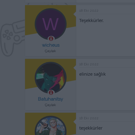
18 Eki 2022
W
Teşekkürler.
wicheus
Çaylak
18 Eki 2022
elinize sağlık
Batuhanitsy
Çaylak
18 Eki 2022
teşekkürler