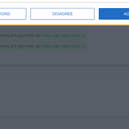
IONS
DISAGREE
A
V19.1 Sürüme Güncellendi
lenmiş link,görmek için
Giriş yap veya üye ol.
lenmiş link,görmek için
Giriş yap veya üye ol.