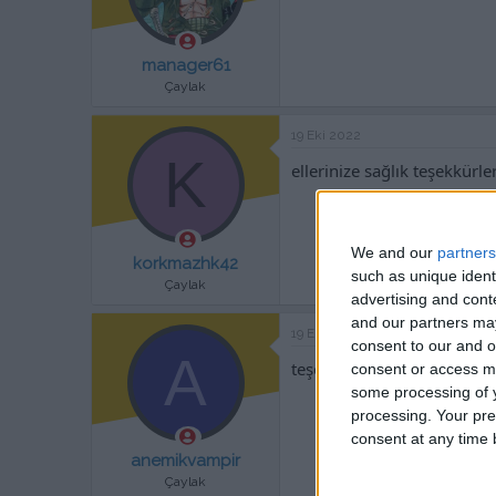
manager61
Çaylak
19 Eki 2022
K
ellerinize sağlık teşekkürle
We and our
partners
korkmazhk42
such as unique ident
Çaylak
advertising and con
and our partners may
19 Eki 2022
consent to our and o
A
teşekkürler
consent or access m
some processing of y
processing. Your pre
consent at any time b
anemikvampir
Çaylak