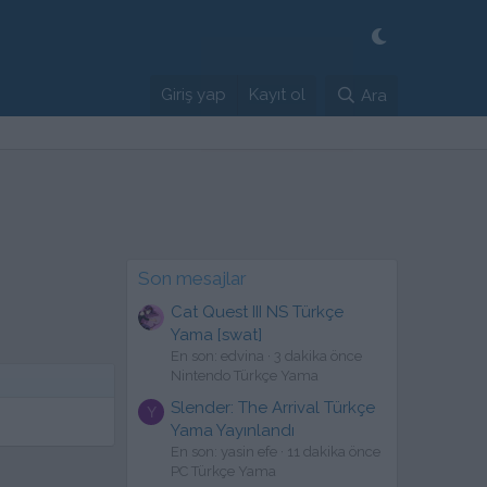
Giriş yap
Kayıt ol
Ara
Son mesajlar
Cat Quest III NS Türkçe
Yama [swat]
En son: edvina
3 dakika önce
Nintendo Türkçe Yama
Slender: The Arrival Türkçe
Y
Yama Yayınlandı
En son: yasin efe
11 dakika önce
PC Türkçe Yama