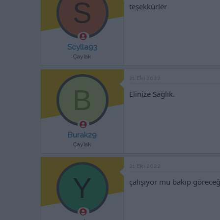
S
teşekkürler
Scylla93
Çaylak
21 Eki 2022
B
Elinize Sağlık.
Burak29
Çaylak
21 Eki 2022
Y
çalışıyor mu bakıp göreceğ