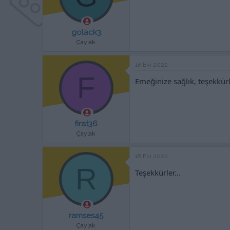
golack3
Çaylak
18 Eki 2022
F
Emeğinize sağlık, teşekkürl
firat36
Çaylak
18 Eki 2022
R
Teşekkürler...
ramses45
Çaylak