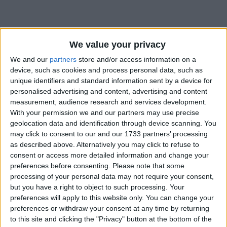
We value your privacy
We and our
partners
store and/or access information on a
device, such as cookies and process personal data, such as
unique identifiers and standard information sent by a device for
Bu Konuyu Görüntüleyen Kullanıcılar (Toplam: 1, Üyeler: 0, Misafirler: 1)
personalised advertising and content, advertising and content
measurement, audience research and services development.
With your permission we and our partners may use precise
geolocation data and identification through device scanning. You
may click to consent to our and our 1733 partners’ processing
leaderofdemon
as described above. Alternatively you may click to refuse to
consent or access more detailed information and change your
preferences before consenting.
Please note that some
processing of your personal data may not require your consent,
3 Mar 2021
#1
but you have a right to object to such processing. Your
Stellaris Türkçe Yaması Yapılabilir mi arkadaşlar ?
preferences will apply to this website only. You can change your
preferences or withdraw your consent at any time by returning
oyunu oynayan bir çok türk var hatta bir kaç tane türkçe
to this site and clicking the "Privacy" button at the bottom of the
modda var ama genel olarak türkçe yaması yok