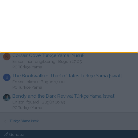
Granblue Fantasy: Relink Türkçe Yama | %100 Türkçe |
Ücretsiz
En son: HYPER
Bugün 17:20
Türkçe Yama Paylaşımları
Goat Simulator 3 Türkçe Yama [swat]
F
En son: falyanos
Bugün 17:15
PC Türkçe Yama
Corsair Cove Türkçe Yama [YusuF]
N
En son: nonfungiblerng
Bugün 17:05
PC Türkçe Yama
The Bookwalker: Thief of Tales Türkçe Yama [swat]
B
En son: bkc10
Bugün 17:00
PC Türkçe Yama
Bendy and the Dark Revival Türkçe Yama [swat]
En son: fquard
Bugün 16:53
PC Türkçe Yama
Türkçe Yama istek
Gündüz