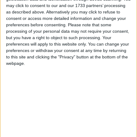
gösterdim.Ana menü ve tuş atamalarına müdahelem
may click to consent to our and our 1733 partners’ processing
olamadı.Bir ihtimal assest dosyasında yüklü olabilir tuş atama
as described above. Alternatively you may click to refuse to
textleri.Dosyaları import etmeyi becerebilirsem bir gün o da
consent or access more detailed information and change your
olur inşALLAH.
preferences before consenting.
Please note that some
Yavaş yavaş bitirmeye çalışıcam inşallah.Dosya uzantısını
processing of your personal data may not require your consent,
buraya attım ama kabul etmedi site.
but you have a right to object to such processing. Your
Takipte kalın.
preferences will apply to this website only. You can change your
Sağlıcakla...
preferences or withdraw your consent at any time by returning
to this site and clicking the "Privacy" button at the bottom of the
Son düzenleme:
26 Mar 2021
webpage.
T
UlanPortakal
ve
sinnerclown
e
p
k
sinnerclown
i
Yönetici
l
e
r
:
14 Mar 2021
#2
Aleyküm selam başarılar dostum.
Cevapla