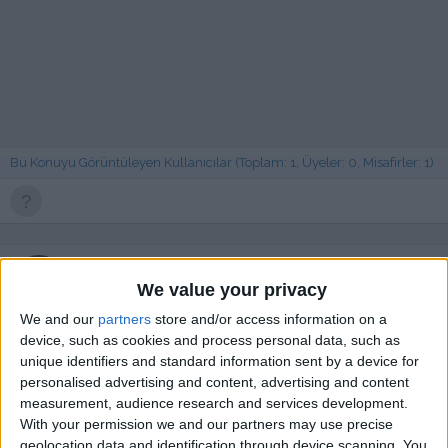
Bu Konuyu Görüntüleyen Kullanıcılar (Toplam: 1, Üyeler: 0, Misafirler: 1)
Akın
We value your privacy
We and our
partners
store and/or access information on a
device, such as cookies and process personal data, such as
14 Mar 2021
#1
unique identifiers and standard information sent by a device for
Selamun aleyküm
personalised advertising and content, advertising and content
Bağımsız bir yapım olan 2019 yılı 14 Şubatta çıkışını yapan
measurement, audience research and services development.
The textorcist oyunu için yama çalışması başlattım.Bölüm 1
With your permission we and our partners may use precise
ve 2 ve 3 için anlaşılır bir ifadeyle türkçeleştirmeye gayret
geolocation data and identification through device scanning. You