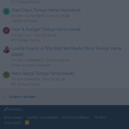
PC Türkçe Yama
Dark Days Türkçe Yama Yayınlandı
N
En son: nurijumble
Dün 23:05 da
Yarım Yamalar
Fear & Hunger Türkçe Yama [swat]
R
En son: ruiz
Dün 22:53 da
PC Türkçe Yama
Lost & Found: A This Bed We Made Story Türkçe Yama
[swat]
En son: lostideas75
Dün 22:45 da
Erken Erişimli Yamalar
Hero Siege Türkçe Yama [swat]
T
En son: televole1
Dün 22:43 da
PC Türkçe Yama
Kullanıcı Yamaları
Gündüz
Bize ulaşın
Şartlar ve kurallar
Gizlilik politikası
Yardım
Ana sayfa
R
S