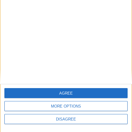
Selamun aleyküm son 2 3 gündür siteye uğramadım.Yamayı
bitirince sunmayı düşünüyorum çünkü başka oyunlarında
yamalarına bakıyorum şu anda inşallah eşit zamanlı hepsini
birlikte paylaşıcam.ALLAHA emanet olunuz.
Edit:dosya uzantısı .json
Cevapla
berzerker8
B
12 Kas 2024
#6
yama yı iptal mi ettiniz yoksa hala yapım sürecindemi
AGREE
Cevapla
MORE OPTIONS
ruukiye3
DISAGREE
R